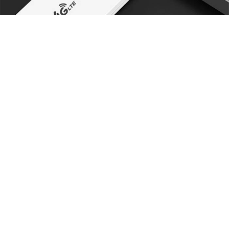
Il router è un'ottima scelta per l'uso
domestico e anche per l'ufficio.
Ultime recensioni dei clienti
4.5 / 5
(92 Valutazioni)
Scrivi una recensione