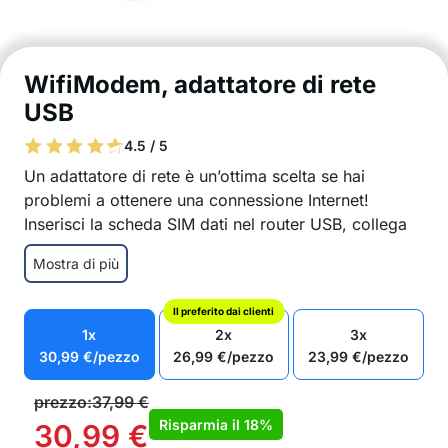
WifiModem, adattatore di rete
USB
4.5 / 5
Un adattatore di rete è un’ottima scelta se hai
problemi a ottenere una connessione Internet!
Inserisci la scheda SIM dati nel router USB, collega
l’adattatore di rete al computer e inizia a utilizzare la
Mostra di più
tua connessione Internet!
Il router di rete offre una connessione veloce –
Il preferito dai clienti
150Mbps
1x
2x
3x
Accesso su reti 3G, 4G e Wi-Fi
30,99
€
/pezzo
26,99
€
/pezzo
23,99
€
/pezzo
Il modem è abbastanza potente per l’uso
domestico e in ufficio
prezzo:
37,99
€
Il router non ha cavi e non necessita di prese
Risparmia il
18%
30,99
€
Comodo e portatile