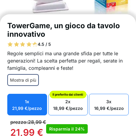
TowerGame, un gioco da tavolo
innovativo
4.5 / 5
Regole semplici ma una grande sfida per tutte le
generazioni! La scelta perfetta per regali, serate in
famiglia, compleanni e feste!
Un gioco da tavolo innovativo per bambini,
Mostra di più
famiglie e amici
La sfida perfetta per tutta la famiglia!
Il preferito dai clienti
Le regole semplici lo rendono veloce e facile da
1x
2x
3x
giocare
21,99
€
/pezzo
18,99
€
/pezzo
16,99
€
/pezzo
Adatto a 2 o più giocatori
Scopri nuove strategie ogni volta che giochi
prezzo:
28,99
€
Nel pacchetto: 1x set TowerGame, (48) pezzi
Risparmia il
24%
21,99
€