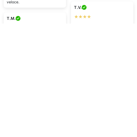
veloce.
T.V.
★★★★
T.M.
Mi piace ;)
★★★★★
Qualità top e consegna veloce.
V.I.
Consiglio tantissimo :))
★★★★
R.S.
Buon prodotto, consegnato in
tempo. Soddisfatto
★★★★
Super contenta
Mostra di più
Scrivi una recensione