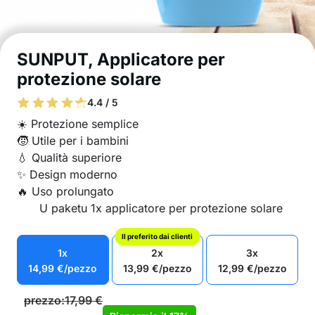
SUNPUT, Applicatore per
protezione solare
4.4 / 5
☀️ Protezione semplice
🧒 Utile per i bambini
💧 Qualità superiore
✨ Design moderno
🔥 Uso prolungato
U paketu 1x applicatore per protezione solare
Il preferito dai clienti
1x
2x
3x
14,99
€
/pezzo
13,99
€
/pezzo
12,99
€
/pezzo
prezzo:
17,99
€