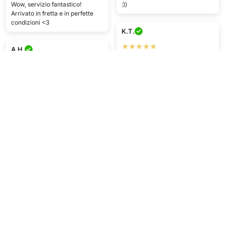
Wow, servizio fantastico!
:))
Arrivato in fretta e in perfette
condizioni <3
K.T.
★★★★★
A.H.
Il prodotto ha soddisfatto le mie
★★★★★
aspettative, consegnato
Una bomba!! Super contento <3
velocemente, sono soddisfatto
in generale.
E.P.
O.B.
★★★★★
★★★★★
Super bello e facile da usare.
Il prodotto è arrivato in tempo,
perfetto, qualità MEGA.
Mostra di più
Scrivi una recensione