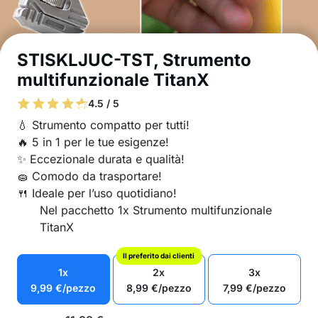
STISKLJUC-TST, Strumento
multifunzionale TitanX
4.5 / 5
💧 Strumento compatto per tutti!
🔥 5 in 1 per le tue esigenze!
✨ Eccezionale durata e qualità!
🧽 Comodo da trasportare!
🍴 Ideale per l’uso quotidiano!
Nel pacchetto 1x Strumento multifunzionale
TitanX
Il preferito dai clienti
1x
2x
3x
9,99
€
/pezzo
8,99
€
/pezzo
7,99
€
/pezzo