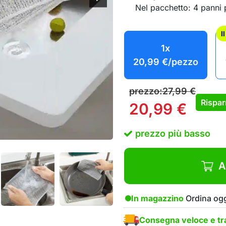
Nel pacchetto: 4 panni p
I
1x
20,99
€
/pezzo
prezzo:
27,99
€
Rispar
20,99
€
prezzo più basso
A
In magazzino
Ordina ogg
Consegna veloce e tra