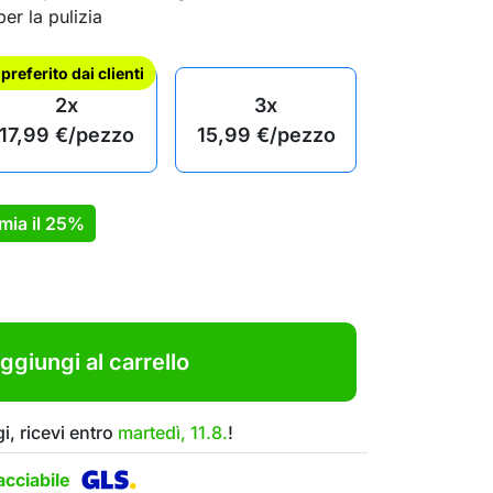
er la pulizia
l preferito dai clienti
2x
3x
17,99
€
/pezzo
15,99
€
/pezzo
mia il
25%
ggiungi al carrello
i, ricevi entro
martedì, 11.8.
!
cciabile