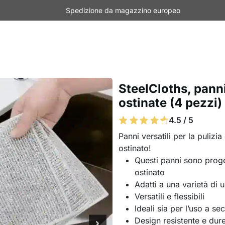
Spedizione da magazzino europeo
SteelCloths, panni
ostinate (4 pezzi)
4.5 / 5
Panni versatili per la puliz
ostinato!
Questi panni sono proge
ostinato
Adatti a una varietà di us
Versatili e flessibili
Ideali sia per l’uso a s
Design resistente e dur