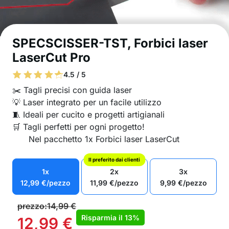
SPECSCISSER-TST, Forbici laser
LaserCut Pro
4.5 / 5
✂️ Tagli precisi con guida laser
💡 Laser integrato per un facile utilizzo
🧵 Ideali per cucito e progetti artigianali
🛒 Tagli perfetti per ogni progetto!
Nel pacchetto 1x Forbici laser LaserCut
Il preferito dai clienti
1x
2x
3x
12,99
€
/pezzo
11,99
€
/pezzo
9,99
€
/pezzo
prezzo:
14,99
€
Risparmia il
13%
12,99
€