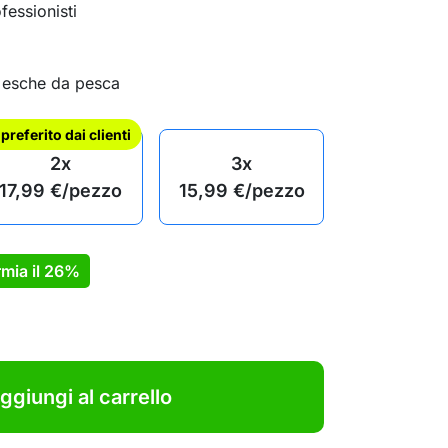
fessionisti
i
5 esche da pesca
l preferito dai clienti
2x
3x
17,99
€
/pezzo
15,99
€
/pezzo
mia il
26%
ggiungi al carrello