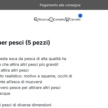
Pagamento alla consegna
0
Ricerca
Contatto
Carrello
er pesci (5 pezzi)
esta esca da pesca di alta qualità ha
 che attira altri pesci più grandi!
attira altri pesci
to realistico: motivo a squame, occhi di
te all’esca di muoversi
ero pesce per attirare altri pesci
 acqua
i pesci di diverse dimensioni