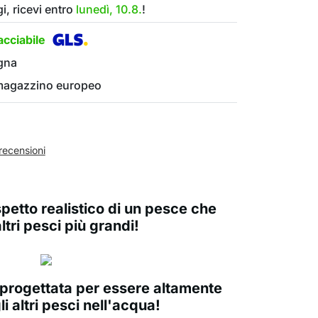
i, ricevi entro
lunedì, 10.8.
!
cciabile
gna
 magazzino europeo
recensioni
petto realistico di un pesce che
altri pesci più grandi!
 progettata per essere altamente
li altri pesci nell'acqua!