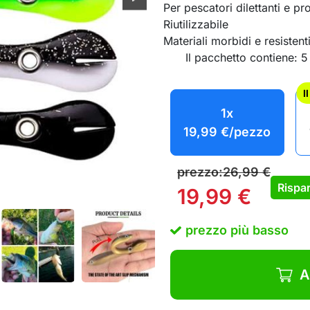
Per pescatori dilettanti e pro
Riutilizzabile
Materiali morbidi e resistent
Il pacchetto contiene: 
I
1x
19,99
€
/pezzo
prezzo:
26,99
€
Rispar
19,99
€
prezzo più basso
A