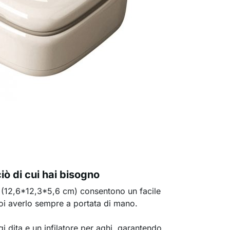
ciò di cui hai bisogno
 (12,6*12,3*5,6 cm) consentono un facile
uoi averlo sempre a portata di mano.
i dita e un infilatore per aghi, garantendo