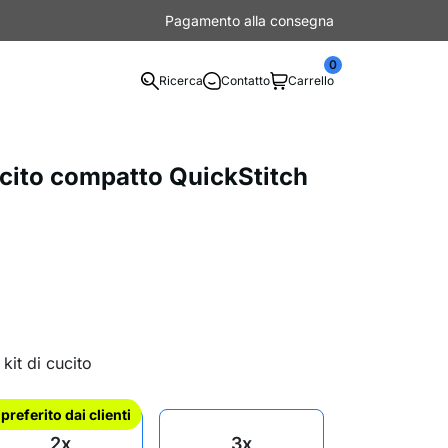
Pagamento alla consegna
0
Ricerca
Contatto
Carrello
cito compatto QuickStitch
kit di cucito
l preferito dai clienti
2x
3x