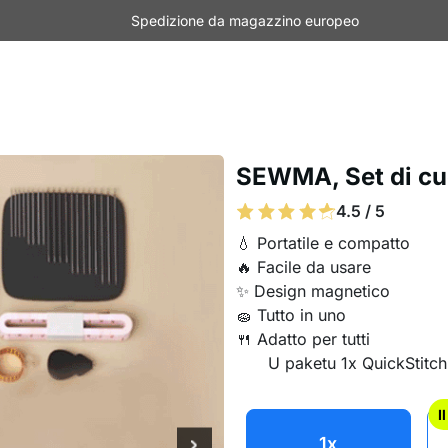
Spedizione da magazzino europeo
SEWMA, Set di cu
4.5 / 5
💧 Portatile e compatto
🔥 Facile da usare
✨ Design magnetico
🧽 Tutto in uno
🍴 Adatto per tutti
U paketu 1x QuickStitch 
I
1x