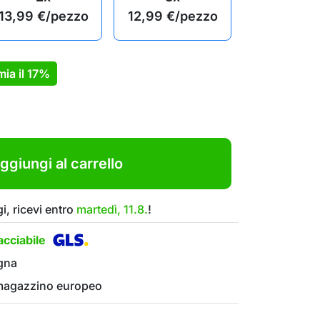
13,99
€
/pezzo
12,99
€
/pezzo
mia il
17%
ggiungi al carrello
i, ricevi entro
martedì, 11.8.
!
cciabile
gna
 magazzino europeo