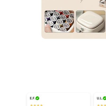
E.F.
U.L.
★★★★
★★