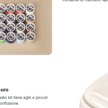
curo
to kit tiene aghi e piccoli
confusione.