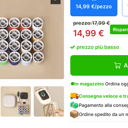
14,99
€
/pezzo
prezzo:
17,99
€
Rispar
14,99
€
prezzo più basso
A
In magazzino
Ordina ogg
Consegna veloce e tra
Pagamento alla conse
Ordine spedito da un