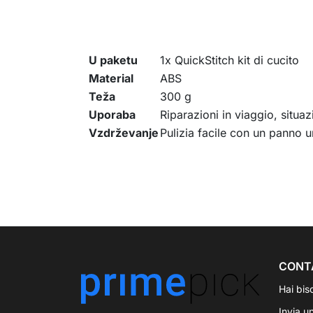
U paketu
1x QuickStitch kit di cucito
Material
ABS
Teža
300 g
Uporaba
Riparazioni in viaggio, situa
Vzdrževanje
Pulizia facile con un panno 
CONT
Hai bis
Invia u