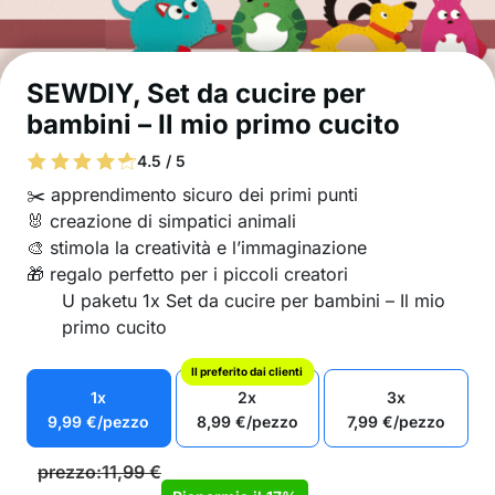
SEWDIY, Set da cucire per
bambini – Il mio primo cucito
4.5 / 5
✂️ apprendimento sicuro dei primi punti
🐰 creazione di simpatici animali
🎨 stimola la creatività e l’immaginazione
🎁 regalo perfetto per i piccoli creatori
U paketu 1x Set da cucire per bambini – Il mio
primo cucito
Il preferito dai clienti
1x
2x
3x
9,99
€
/pezzo
8,99
€
/pezzo
7,99
€
/pezzo
prezzo:
11,99
€