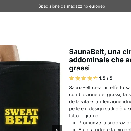
Spedizione da magazzino europeo
SaunaBelt, una ci
addominale che ac
grassi
4.5 / 5
SaunaBelt crea un effetto s
combustione dei grassi, la 
della vita e la ritenzione idr
pelle e il design sottile è d
tutto il giorno.
Promuove la sudorazion
Aiuta a ridurre la circon