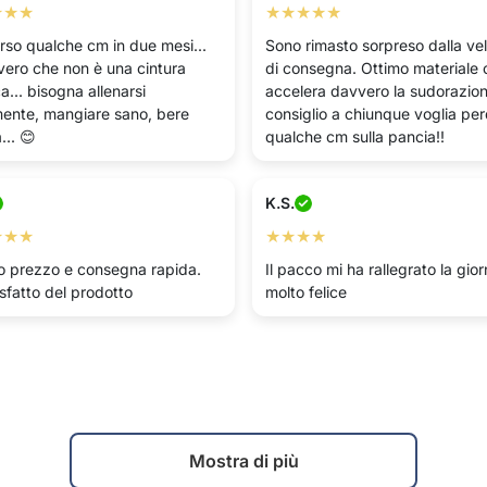
★★★
★★★★★
rso qualche cm in due mesi...
Sono rimasto sorpreso dalla vel
vero che non è una cintura
di consegna. Ottimo materiale 
... bisogna allenarsi
accelera davvero la sudorazion
ente, mangiare sano, bere
consiglio a chiunque voglia pe
... 😊
qualche cm sulla pancia!!
K.S.
★★★
★★★★
o prezzo e consegna rapida.
Il pacco mi ha rallegrato la gior
sfatto del prodotto
molto felice
Mostra di più