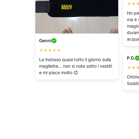
★★
Ho pe
ma è 
magica
duram
acqua
Genni
★★★★★
P.D.
La indosso quasi tutto il giorno sulla
maglietta... non si nota sotto i vestiti
★★
e mi piace molto 😊
Ottim
Soddi