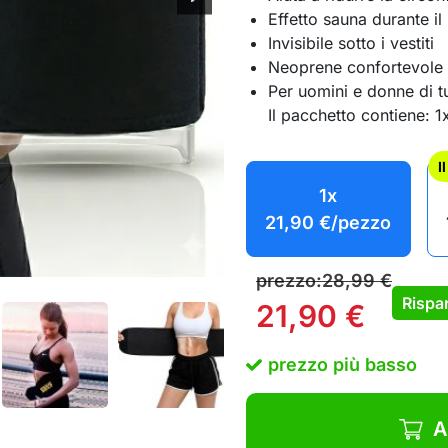
Effetto sauna durante i
Invisibile sotto i vestiti
Neoprene confortevole s
Per uomini e donne di tu
Il pacchetto contiene: 1
I
1x
21,90
€
/pezzo
prezzo:
28,99
€
Rispar
21,90
€
prezzo più basso
A