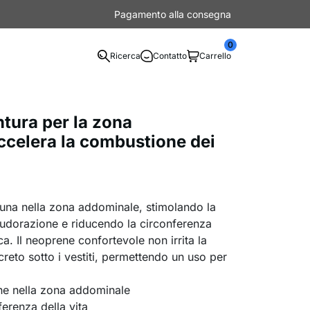
Pagamento alla consegna
0
Ricerca
Contatto
Carrello
ntura per la zona
celera la combustione dei
auna nella zona addominale, stimolando la
sudorazione e riducendo la circonferenza
ica. Il neoprene confortevole non irrita la
iscreto sotto i vestiti, permettendo un uso per
e nella zona addominale
ferenza della vita