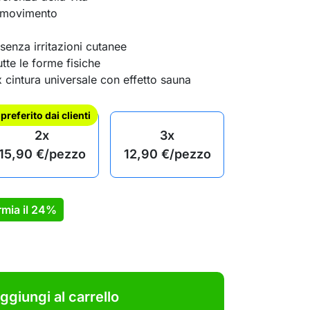
l movimento
enza irritazioni cutanee
tte le forme fisiche
x cintura universale con effetto sauna
l preferito dai clienti
2x
3x
15,90
€
/pezzo
12,90
€
/pezzo
mia il
24%
ggiungi al carrello