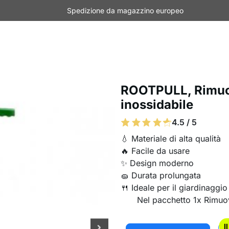
Spedizione da magazzino europeo
ROOTPULL, Rimuovi
inossidabile
4.5 / 5
💧 Materiale di alta qualità
🔥 Facile da usare
✨ Design moderno
🧽 Durata prolungata
🍴 Ideale per il giardinaggio
Nel pacchetto 1x Rimuov
I