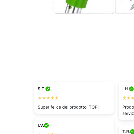
S.T.
I.H.
★★★★★
★★
Super felice del prodotto. TOP!
Prodo
serviz
I.V.
T.R.