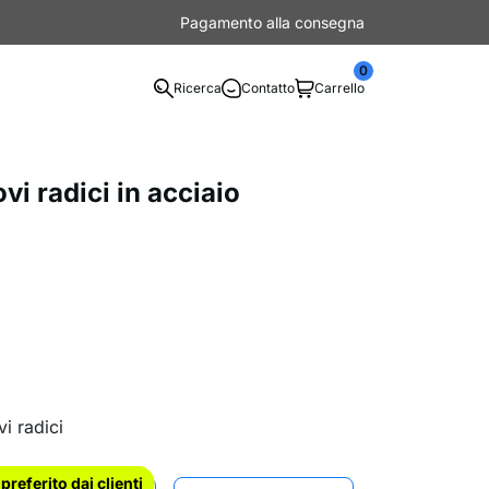
Pagamento alla consegna
0
Ricerca
Contatto
Carrello
 radici in acciaio
i radici
l preferito dai clienti