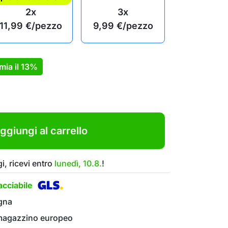
2x
3x
11,99
€
/pezzo
9,99
€
/pezzo
mia il
13%
ggiungi al carrello
i, ricevi entro
lunedì, 10.8.
!
cciabile
gna
 magazzino europeo