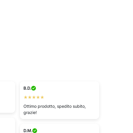
B.D.
★★★★★
Ottimo prodotto, spedito subito,
grazie!
D.M.