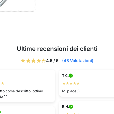
Ultime recensioni dei clienti
4.5 / 5
(48 Valutazioni)
T.C.
★★
★★★★★
tto come descritto, ottimo
Mi piace ;)
io ^^
B.H.