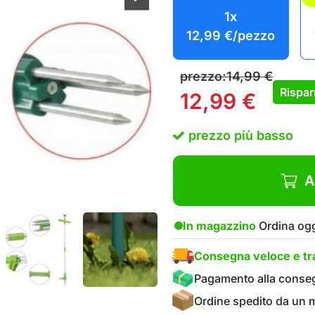
1x
12,99
€
/pezzo
prezzo:
14,99
€
Rispar
12,99
€
prezzo più basso
A
In magazzino
Ordina ogg
Consegna veloce e tra
Pagamento alla conse
Ordine spedito da un