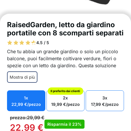
RaisedGarden, letto da giardino
portatile con 8 scomparti separati
4.5 / 5
Che tu abbia un grande giardino o solo un piccolo
balcone, puoi facilmente coltivare verdure, fiori o
spezie con un letto da giardino. Questa soluzione
innovativa permette una crescita e uno sviluppo
Mostra di più
ottimali delle piante, assicurando che le tue piante
siano sane e forti!
Il preferito dai clienti
Crescita ottimale di verdure, spezie, fiori, ecc.
1x
2x
3x
8 scomparti separati per diversi tipi di piante
22,99
€
/pezzo
19,99
€
/pezzo
17,99
€
/pezzo
Materiale sottile (2 mm) e morbido, traspirante
Può essere posizionato ovunque<
prezzo:
29,99
€
L’acqua drena automaticamente lentamente
Risparmia il
23%
22,99
€
La scelta ideale per chi non ha molto spazio