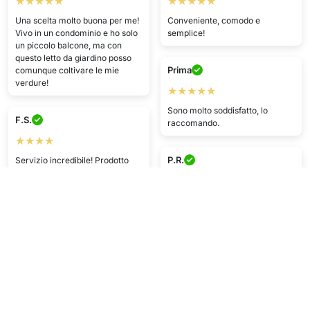
★★★★★
★★★★★
Una scelta molto buona per me!
Conveniente, comodo e
Vivo in un condominio e ho solo
semplice!
un piccolo balcone, ma con
questo letto da giardino posso
Prima
comunque coltivare le mie
verdure!
★★★★★
Sono molto soddisfatto, lo
F.S.
raccomando.
★★★★
P.R.
Servizio incredibile! Prodotto
arrivato veloce e perfetto. Più
★★★★
che soddisfatta del servizio.
Tutto veloce e senza problemi
B.O.
A.J.
★★★★★
★★★★★
Bel prodotto, arrivato in fretta.
Servizio eccellente! Prodotto
arrivato velocemente e perfetto.
R.C.
Super contenta del team di