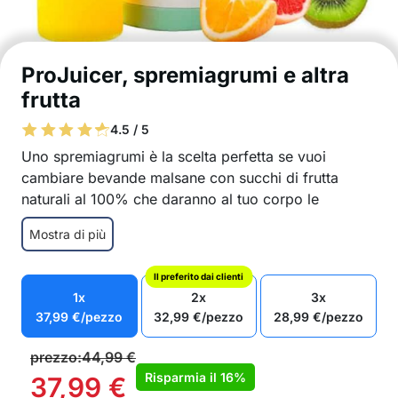
ProJuicer, spremiagrumi e altra
frutta
4.5 / 5
Uno spremiagrumi è la scelta perfetta se vuoi
cambiare bevande malsane con succhi di frutta
naturali al 100% che daranno al tuo corpo le
vitamine e gli altri nutrienti di cui ha bisogno!
Mostra di più
Succhi salutari naturali al 100% facili da
preparare
Il preferito dai clienti
Per tutti i tipi di frutta con polpa: anguria,
1x
2x
3x
pompelmo, dragon fruit, mango, uva, mele, ecc.
37,99
€
/pezzo
32,99
€
/pezzo
28,99
€
/pezzo
Consumo completo dell’intero frutto – rimane
solo la buccia
prezzo:
44,99
€
Quantità massima di succo estratto
Risparmia il
16%
37,99
€
Preparazione facile e veloce