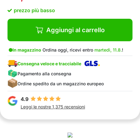
Spremiagrumi piccolo e portatile
prezzo più basso
Puoi portare lo spremiagrumi in vacanza o al
lavoro e goderti succhi freschi
Niente più mani sporche
Aggiungi al carrello
Nessun gocciolamento e nessuna perdita
Molto facile da pulire: sciacquare sotto l’acqua
corrente
In magazzino
Ordina oggi, ricevi entro
martedì, 11.8.
!
Puoi anche lavare le tazze in lavastoviglie
Consegna veloce e tracciabile
Filtro per tenere fuori lo scarto
Contenuto della confezione: 1 spremiagrumi
Pagamento alla consegna
Ordine spedito da un magazzino europeo
4.9
Leggi le nostre 1,375 recensioni