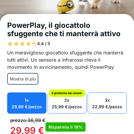
PowerPlay, il giocattolo
sfuggente che ti manterrà attivo
4.4 / 5
Un meraviglioso giocattolo sfuggente che manterrà
tutti attivi. Un sensore a infrarossi rileva il
movimento in avvicinamento, quindi PowerPlay
salterà via quando cercherai di prenderlo.
Mostra di più
Intrattenimento sano al chiuso.
il sensore rileva e PowerPlay scappa via
Il preferito dai clienti
effetti sonori e luminosi quando ti rileva
1x
2x
3x
gioco lovljenja z veliko gibanja
29,99
€
/pezzo
25,99
€
/pezzo
22,99
€
/pezzo
ko se igra konča PowerPlay zaspi
funzionamento a batteria
prezzo:
36,99
€
Dimensioni: 5 x 7.5 cm
Risparmia il
19%
29,99
€