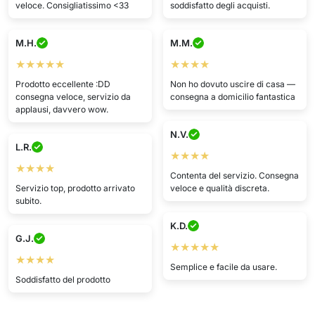
veloce. Consigliatissimo <33
soddisfatto degli acquisti.
M.H.
M.M.
★★★★★
★★★★
Prodotto eccellente :DD
Non ho dovuto uscire di casa —
consegna veloce, servizio da
consegna a domicilio fantastica
applausi, davvero wow.
N.V.
L.R.
★★★★
★★★★
Contenta del servizio. Consegna
Servizio top, prodotto arrivato
veloce e qualità discreta.
subito.
K.D.
G.J.
★★★★★
★★★★
Semplice e facile da usare.
Soddisfatto del prodotto