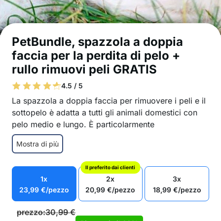
PetBundle, spazzola a doppia
faccia per la perdita di pelo +
rullo rimuovi peli GRATIS
4.5 / 5
La spazzola a doppia faccia per rimuovere i peli e il
sottopelo è adatta a tutti gli animali domestici con
pelo medio e lungo. È particolarmente
indispensabile nei periodi in cui gli animali cambiano
Mostra di più
il loro manto! Nel set ricevi anche un rullo che
rimuoverà i peli da mobili, vestiti e altre superfici!
Il preferito dai clienti
La spazzola indispensabile per il periodo di
1x
2x
3x
cambio del pelo
23,99
€
/pezzo
20,99
€
/pezzo
18,99
€
/pezzo
Per cani e gatti con pelo medio e lungo
Gentile sulla pelle, irresistibile nella lotta contro
prezzo:
30,99
€
la perdita di pelo