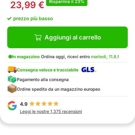
Risparmia il
23%
23,99
€
Lame in metallo inossidabile
Manico ergonomico per una presa comoda
prezzo più basso
Il rullo rimuove i peli dal divano, auto, vestiti,
ecc.
Riutilizzabile
Aggiungi al carrello
Non necessita di batterie o fonti di energia
Strumento durevole
Rullo facile da pulire dopo l’uso
In magazzino
Ordina oggi, ricevi entro
martedì, 11.8.
!
Nel Pacchetto: 1x spazzola a doppia faccia per
Consegna veloce e tracciabile
rimuovere il sottopelo e i residui di pelo, 1x rullo
rimuovi peli
Pagamento alla consegna
Ordine spedito da un magazzino europeo
4.9
Leggi le nostre 1,375 recensioni