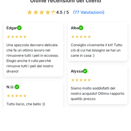
Ultime recensioni dei clienti
4.5 / 5
(77 Valutazioni)
Edgar
Alba
★★★★★
★★★★★
Una spazzola davvero delicata
Consiglio vivamente il kit! Tutto
che fa un ottimo lavoro nel
ciò di cui hai bisogno se hai un
rimuovere tutti i peli in eccesso.
cane in casa :)
Elogio anche il rullo perché
rimuove tutti i peli dal nostro
Alyssa
divano!
★★★★★
N.U.
Siamo molto soddisfatti del
nostro acquisto! Ottimo rapporto
★★★★★
qualità-prezzo.
Tutto liscio, che bello :))
pagamento sicuro.
C.G.
★★★★
O.I.