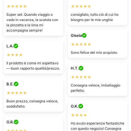
★★★★★
★★★★★
Super set. Quando viaggio o
consigliato, tutto ciò di cui ho
vado in vacanza, la scatola con
bisogno per le mie unghie
la pinzetta e la lima mi
accompagna sempre!
Gisela
★★★★★
L.A.
Sono felice del mio acquisto.
★★★★
Il prodotto è come mi aspettavo
H.T.
— buon rapporto qualità/prezzo.
★★★★★
B.E.
Consegna veloce, imballaggio
perfetto.
★★★★★
Buon prezzo, consegna veloce,
O.K.
soddisfatto.
★★★★
O.R.
Ho avuto esperienze fantastiche
con questo negozio! Consegna
★★★★★