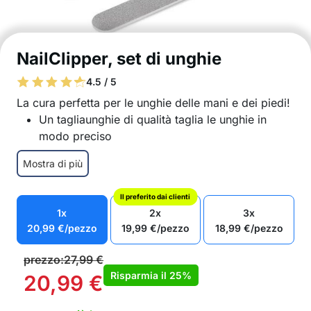
NailClipper, set di unghie
4.5 / 5
La cura perfetta per le unghie delle mani e dei piedi!
Un tagliaunghie di qualità taglia le unghie in
modo preciso
Con la lima potente ma delicata, le unghie
Mostra di più
vengono modellate in una forma bellissima
Tutto è conservato in una pratica scatola
Il preferito dai clienti
Il design ergonomico garantisce una presa
1x
2x
3x
comoda e un uso facile
20,99
€
/pezzo
19,99
€
/pezzo
18,99
€
/pezzo
L’acciaio inossidabile di alta qualità garantisce
una lunga durata
prezzo:
27,99
€
Adatto a tutti i tipi di unghie
Risparmia il
25%
20,99
€
Aspetto compatto
Adatto anche per uso professionale