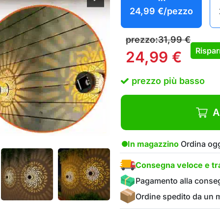
24,99
€
/pezzo
prezzo:
31,99
€
Rispar
24,99
€
prezzo più basso
A
In magazzino
Ordina ogg
Consegna veloce e tra
Pagamento alla conse
Ordine spedito da un