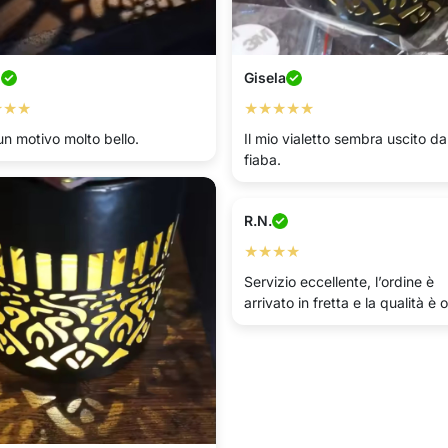
o
Gisela
★★★
★★★★★
un motivo molto bello.
Il mio vialetto sembra uscito d
fiaba.
R.N.
★★★★
Servizio eccellente, l’ordine è
arrivato in fretta e la qualità è 