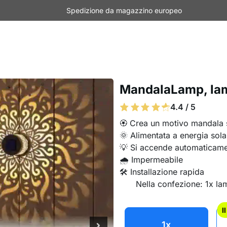
Spedizione da magazzino europeo
MandalaLamp, lam
4.4 / 5
🏵️ Crea un motivo mandala 
🌞 Alimentata a energia sola
💡 Si accende automaticame
🌧️ Impermeabile
🛠️ Installazione rapida
Nella confezione: 1x l
I
1x