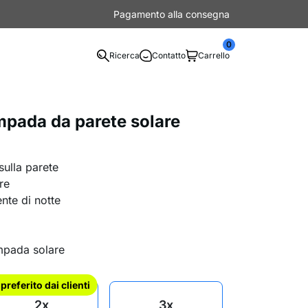
Pagamento alla consegna
0
Ricerca
Contatto
Carrello
pada da parete solare
sulla parete
re
nte di notte
ampada solare
l preferito dai clienti
2x
3x