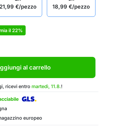
21,99
€
/pezzo
18,99
€
/pezzo
mia il
22%
ggiungi al carrello
i, ricevi entro
martedì, 11.8.
!
cciabile
gna
 magazzino europeo