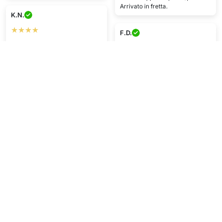
Arrivato in fretta.
K.N.
★★★★
F.D.
Prodotto eccellente :DD
★★★★
consegna veloce, servizio da
applausi, davvero wow.
Ottimo prodotto, molto contenta.
R.C.
P.E.
★★★★★
★★★★★
Mi piace ;)
Consegna rapida, ottimo
servizio
Mostra di più
Scrivi una recensione