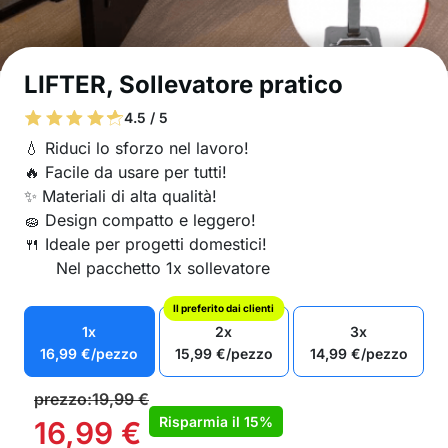
LIFTER, Sollevatore pratico
4.5 / 5
💧 Riduci lo sforzo nel lavoro!
🔥 Facile da usare per tutti!
✨ Materiali di alta qualità!
🧽 Design compatto e leggero!
🍴 Ideale per progetti domestici!
Nel pacchetto 1x sollevatore
Il preferito dai clienti
1x
2x
3x
16,99
€
/pezzo
15,99
€
/pezzo
14,99
€
/pezzo
prezzo:
19,99
€
Risparmia il
15%
16,99
€