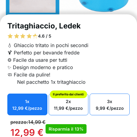
Tritaghiaccio, Ledek
4.6 / 5
💧 Ghiaccio tritato in pochi secondi
🍹 Perfetto per bevande fredde
⚙️ Facile da usare per tutti
✨ Design moderno e pratico
🧼 Facile da pulire!
Nel pacchetto 1x tritaghiaccio
Il preferito dai clienti
1x
2x
3x
12,99
€
/pezzo
11,99
€
/pezzo
9,99
€
/pezzo
prezzo:
14,99
€
Risparmia il
13%
12,99
€