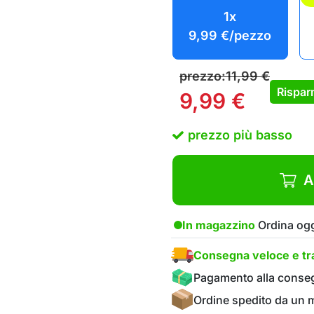
1x
9,99
€
/pezzo
prezzo:
11,99
€
Rispar
9,99
€
prezzo più basso
A
In magazzino
Ordina ogg
Consegna veloce e tra
Pagamento alla conse
Ordine spedito da un