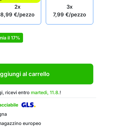
2x
3x
8,99
€
/pezzo
7,99
€
/pezzo
mia il
17%
ggiungi al carrello
i, ricevi entro
martedì, 11.8.
!
cciabile
gna
 magazzino europeo