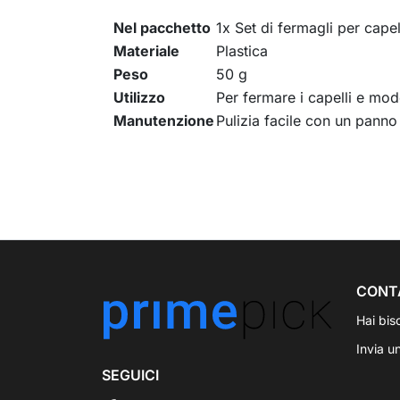
Nel pacchetto
1x Set di fermagli per capel
Materiale
Plastica
Peso
50 g
Utilizzo
Per fermare i capelli e mod
Manutenzione
Pulizia facile con un pann
CONT
Hai bis
Invia u
SEGUICI