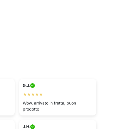
G.J.
★★★★★
Wow, arrivato in fretta, buon
prodotto
J.H.