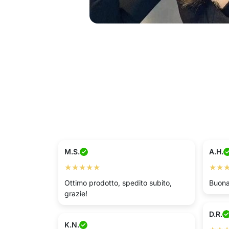
M.S.
A.H.
★★★★★
★★
Ottimo prodotto, spedito subito,
Buona
grazie!
D.R.
K.N.