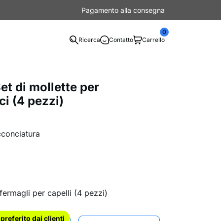
Pagamento alla consegna
0
Ricerca
Contatto
Carrello
t di mollette per
i (4 pezzi)
acconciatura
fermagli per capelli (4 pezzi)
l preferito dai clienti