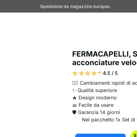
Spedizione da magazzino europeo
FERMACAPELLI, Se
acconciature veloc
4.5 / 5
💁‍♀️ Cambiamenti rapidi di 
✨ Qualità superiore
🔥 Design moderno
🧽 Facile da usare
🛡️ Garanzia 14 giorni
Nel pacchetto 1x Set di 
I