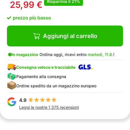
Risparmia il
21%
25,99
€
Intrattenimento totale
Raffreddamento e refrigerio estivo
prezzo più basso
Materiale in PVC di alta qualità
La confezione contiene: 1x piscina gonfiabile
Aggiungi al carrello
In magazzino
Ordina oggi, ricevi entro
martedì, 11.8.
!
Consegna veloce e tracciabile
Pagamento alla consegna
Ordine spedito da un magazzino europeo
4.9
Leggi le nostre 1,375 recensioni