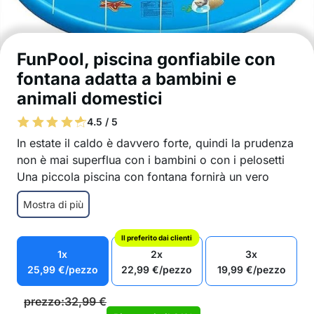
FunPool, piscina gonfiabile con
fontana adatta a bambini e
animali domestici
4.5 / 5
In estate il caldo è davvero forte, quindi la prudenza
non è mai superflua con i bambini o con i pelosetti
Una piccola piscina con fontana fornirà un vero
refrigerio estivo, in cui i bambini o gli animali
Mostra di più
domestici giocheranno felici e, soprattutto, si
rinfrescheranno!
Il preferito dai clienti
Piscina gonfiabile con divertente fontanella
1x
2x
3x
Puoi collegare facilmente la fontana tramite un
25,99
€
/pezzo
22,99
€
/pezzo
19,99
€
/pezzo
tubo da giardino
Facile da usare
prezzo:
32,99
€
Un’ottima scelta per i viaggi poiché è pieghevole