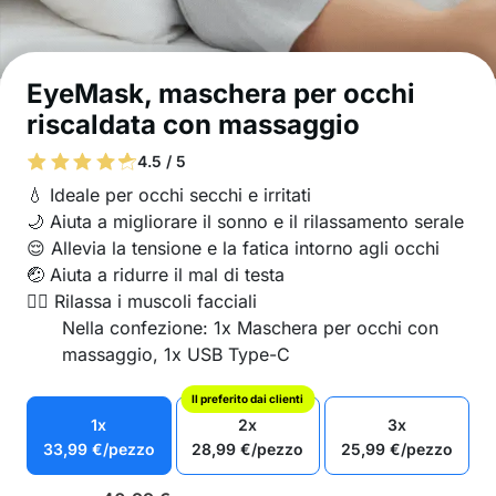
EyeMask, maschera per occhi
riscaldata con massaggio
4.5 / 5
💧 Ideale per occhi secchi e irritati
🌙 Aiuta a migliorare il sonno e il rilassamento serale
😌 Allevia la tensione e la fatica intorno agli occhi
🤕 Aiuta a ridurre il mal di testa
💆‍♂️ Rilassa i muscoli facciali
Nella confezione: 1x Maschera per occhi con
massaggio, 1x USB Ty
pe-C
Il preferito dai clienti
1x
2x
3x
33,99
€
/pezzo
28,99
€
/pezzo
25,99
€
/pezzo