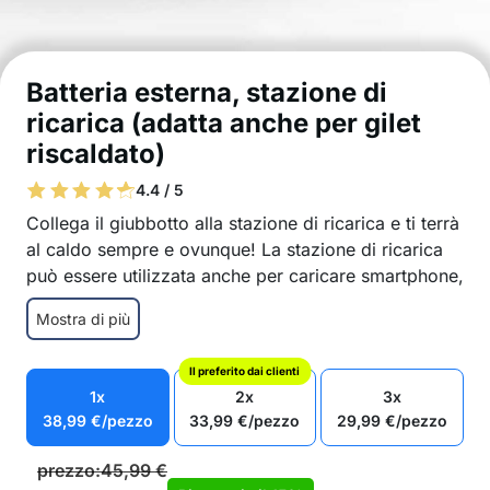
Batteria esterna, stazione di
ricarica (adatta anche per gilet
riscaldato)
4.4 / 5
Collega il giubbotto alla stazione di ricarica e ti terrà
al caldo sempre e ovunque! La stazione di ricarica
può essere utilizzata anche per caricare smartphone,
tablet, fotocamere, ecc.
Mostra di più
Ha 2 porte USB
Potente stazione di ricarica – 10000 mAh
Il preferito dai clienti
Puoi usarla anche per caricare altri dispositivi
1x
2x
3x
smart
38,99
€
/pezzo
33,99
€
/pezzo
29,99
€
/pezzo
Facile da usare
Funzionamento senza cavi e prese
prezzo:
45,99
€
La confezione contiene: 1x stazione di ricarica