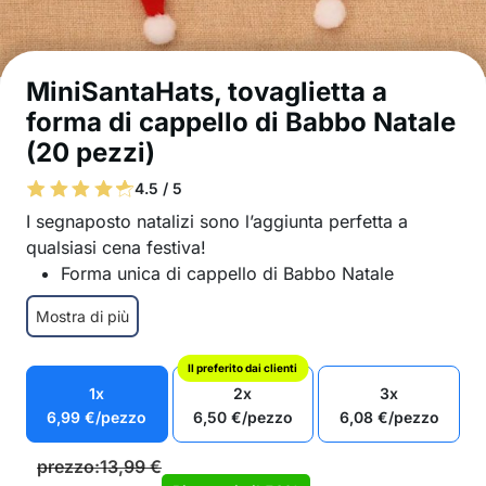
MiniSantaHats, tovaglietta a
forma di cappello di Babbo Natale
(20 pezzi)
4.5 / 5
I segnaposto natalizi sono l’aggiunta perfetta a
qualsiasi cena festiva!
Forma unica di cappello di Babbo Natale
Il set include 20 tasche
Mostra di più
Realizzato con materiali di qualità
Facile da mantenere e pulire
Il preferito dai clienti
Adatto a tutti i tipi di posate
1x
2x
3x
Nel pacchetto: 20x il letto a castello
6,99
€
/pezzo
6,50
€
/pezzo
6,08
€
/pezzo
prezzo:
13,99
€