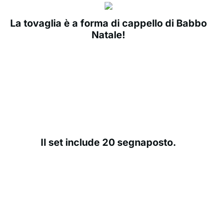
La tovaglia è a forma di cappello di Babbo
Natale!
Il set include 20 segnaposto.
Riutilizzabile - puoi usarli ogni anno!
Ultime recensioni dei clienti
4.5 / 5
(83 Valutazioni)