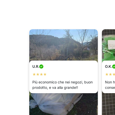
U.R.
O.K.
★★★★
★★
Più economico che nei negozi, buon
Non h
prodotto, e va alla grande!!
conse