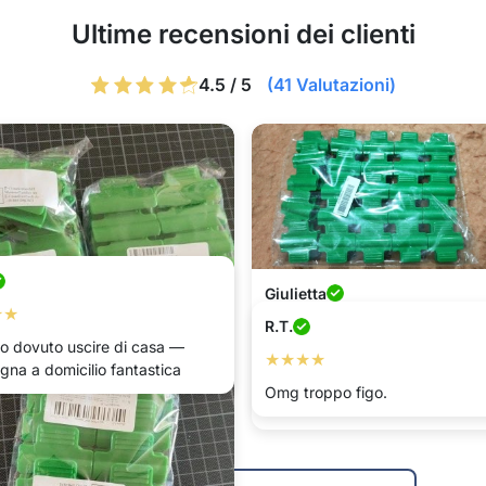
Ultime recensioni dei clienti
4.5 / 5
(41 Valutazioni)
Giulietta
★★
★★★★★
R.T.
o dovuto uscire di casa —
★★★★
Sono fantastiche, le ho usate p
gna a domicilio fantastica
coprire tutto il giardino con un 
Omg troppo figo.
nessun vento può spostarlo