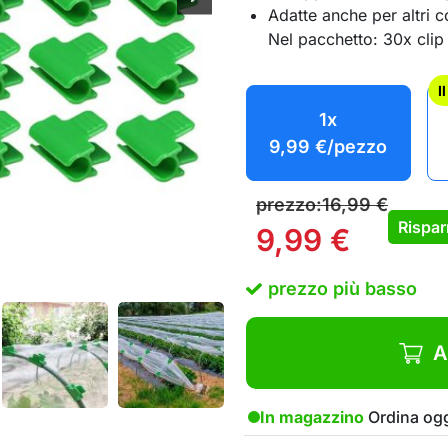
Adatte anche per altri c
Nel pacchetto: 30x clip 
I
1x
9,99
€
/pezzo
prezzo:
16,99
€
Rispar
9,99
€
prezzo più basso
A
In magazzino
Ordina ogg