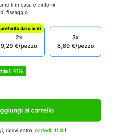
ompiti in casa e dintorni
di fissaggio
l preferito dai clienti
2x
3x
9,29
€
/pezzo
8,69
€
/pezzo
mia il
41%
ggiungi al carrello
i, ricevi entro
martedì, 11.8.
!