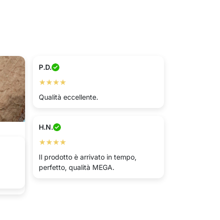
P.D.
★★★★
Qualità eccellente.
H.N.
★★★★
Il prodotto è arrivato in tempo,
er
perfetto, qualità MEGA.
velo e