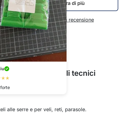
Mostra di più
Scrivi una recensione
iu
Dettagli tecnici
★★★
forte
eli alle serre e per veli, reti, parasole.