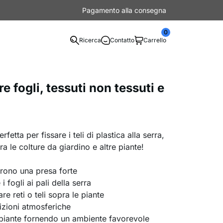
Pagamento alla consegna
0
Ricerca
Contatto
Carrello
e fogli, tessuti non tessuti e
rfetta per fissare i teli di plastica alla serra,
ra le colture da giardino e altre piante!
frono una presa forte
i fogli ai pali della serra
re reti o teli sopra le piante
izioni atmosferiche
 piante fornendo un ambiente favorevole