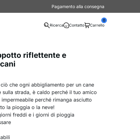
Pagamento alla consegna
0
Ricerca
Contatto
Carrello
otto riflettente e
 cani
o ciò che ogni abbigliamento per un cane
e sulla strada, è caldo perché il tuo amico
 impermeabile perché rimanga asciutto
to la pioggia o la neve!
iorni freddi e i giorni di pioggia
ssare
abili