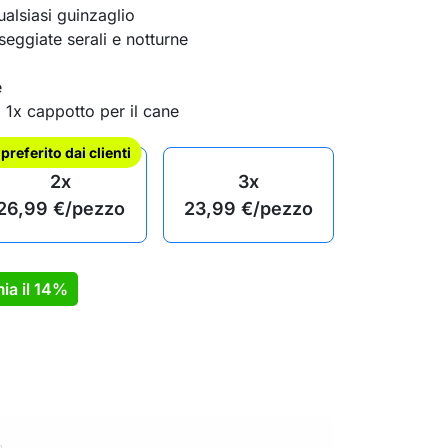
ualsiasi guinzaglio
sseggiate serali e notturne
e
 1x cappotto per il cane
l preferito dai clienti
2x
3x
26,99
€
/pezzo
23,99
€
/pezzo
ia il
14%