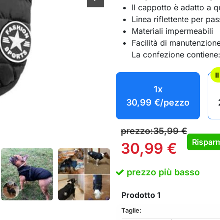
Il cappotto è adatto a q
Linea riflettente per pa
Materiali impermeabili
Facilità di manutenzion
La confezione contiene:
I
1x
30,99
€
/pezzo
prezzo:
35,99
€
Risparm
30,99
€
prezzo più basso
Prodotto
1
Taglie: