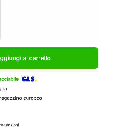
ggiungi al carrello
cciabile
gna
 magazzino europeo
recensioni