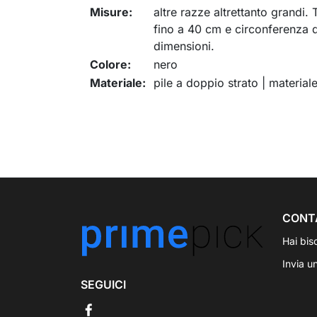
Misure:
altre razze altrettanto grandi.
fino a 40 cm e circonferenza de
dimensioni.
Colore:
nero
Materiale:
pile a doppio strato | materia
CONT
Hai bis
Invia u
SEGUICI