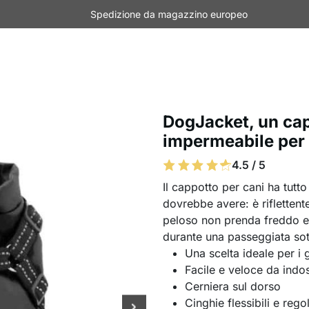
Spedizione da magazzino europeo
DogJacket, un capp
impermeabile per
4.5 / 5
Il cappotto per cani ha tutt
dovrebbe avere: è riflettent
peloso non prenda freddo e
durante una passeggiata sot
Una scelta ideale per i g
Facile e veloce da indo
Cerniera sul dorso
Cinghie flessibili e regol