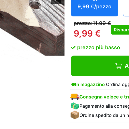
9,99
€
/pezzo
prezzo:
11,99
€
Rispar
9,99
€
prezzo più basso
A
In magazzino
Ordina ogg
Consegna veloce e tra
Pagamento alla conse
Ordine spedito da un