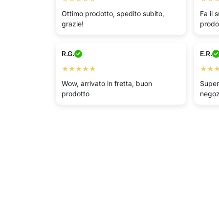
Ottimo prodotto, spedito subito,
Fa il
grazie!
prodo
R.G.
E.R.
★★★★★
★★
Wow, arrivato in fretta, buon
Super
prodotto
negozi