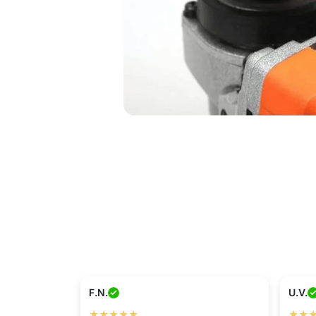
F.N.
U.V.
★★★★★
★★