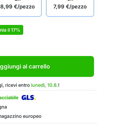
8,99
€
/pezzo
7,99
€
/pezzo
mia il
17%
ggiungi al carrello
i, ricevi entro
lunedì, 10.8.
!
cciabile
gna
 magazzino europeo