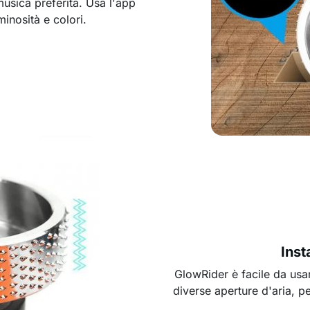
usica preferita. Usa l'app
inosità e colori.
Inst
GlowRider è facile da usar
diverse aperture d'aria, p