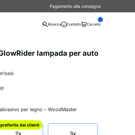
Pagamento alla consegna
0
Ricerca
Contatto
Carrello
lowRider lampada per auto
un’oasi
pp
 abrasivo per legno – WoodMaster
l preferito dai clienti
2x
3x