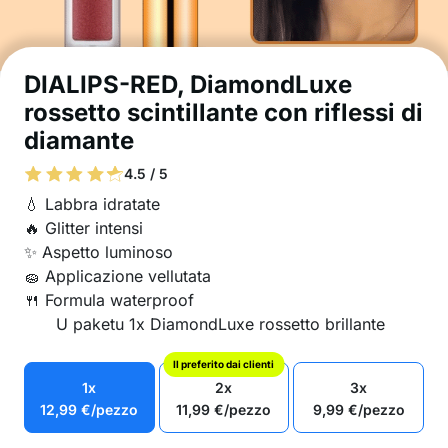
DIALIPS-RED, DiamondLuxe
rossetto scintillante con riflessi di
diamante
4.5 / 5
💧 Labbra idratate
🔥 Glitter intensi
✨ Aspetto luminoso
🧽 Applicazione vellutata
🍴 Formula waterproof
U paketu 1x DiamondLuxe rossetto brillante
Il preferito dai clienti
1x
2x
3x
12,99
€
/pezzo
11,99
€
/pezzo
9,99
€
/pezzo