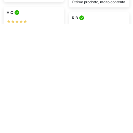
Ottimo prodotto, molto contenta.
H.C.
R.B.
★★★★★
★★★★★
Ottimo acquisto, grazie!
La qualità è pazzesca, consegna
velocissima.
C.S.
★★★★★
E.B.
Mi piace un sacco! Consegna
★★★★★
rapida e ottimo servizio clienti.
Pacco arrivato in tempo e
perfetto. Qualità ok per il
prezzo.
Mostra di più
Scrivi una recensione