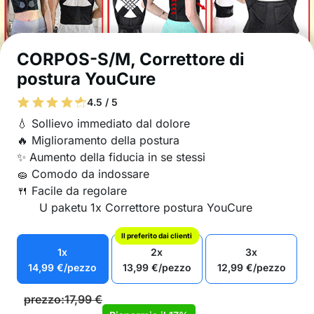
CORPOS-S/M, Correttore di
postura YouCure
4.5 / 5
💧 Sollievo immediato dal dolore
🔥 Miglioramento della postura
✨ Aumento della fiducia in se stessi
🧽 Comodo da indossare
🍴 Facile da regolare
U paketu 1x Correttore postura YouCure
Il preferito dai clienti
1x
2x
3x
14,99
€
/pezzo
13,99
€
/pezzo
12,99
€
/pezzo
prezzo:
17,99
€