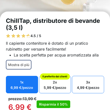
ChillTap, distributore di bevande
(3,5 l)
4.5 / 5
Il capiente contenitore è dotato di un pratico
rubinetto per versare facilmente!
La scelta perfetta per acqua aromatizzata alla
frutta, tè freddi fatti in casa, succhi e altre
Mostra di più
bevande
Comodo rubinetto nella parte inferiore del
Il preferito dai clienti
contenitore
1x
2x
3x
Estremamente facile da mantenere
6,99
€
/pezzo
5,99
€
/pezzo
4,99
€
/pezzo
Realizzato con materiali durevoli e sicuri, per un
uso prolungato
prezzo:
13,99
€
Materiali sicuri per alimenti
Risparmia il
50%
6,99
€
Le bevande sono sempre a portata di mano