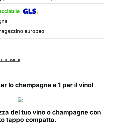
cciabile
gna
 magazzino europeo
recensioni
per lo champagne e 1 per il vino!
zza del tuo vino o champagne con
to tappo compatto.