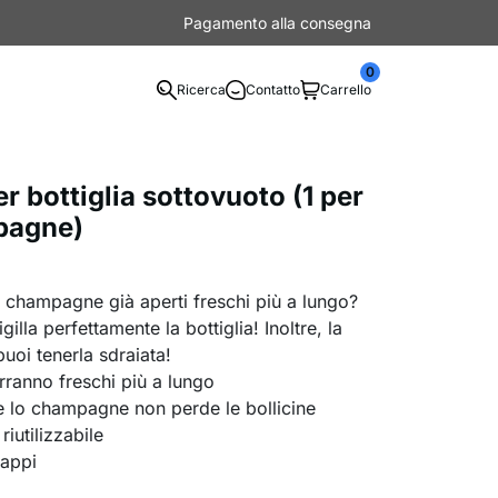
Pagamento alla consegna
0
Ricerca
Contatto
Carrello
 bottiglia sottovuoto (1 per
mpagne)
 champagne già aperti freschi più a lungo?
lla perfettamente la bottiglia! Inoltre, la
puoi tenerla sdraiata!
ranno freschi più a lungo
 e lo champagne non perde le bollicine
riutilizzabile
tappi