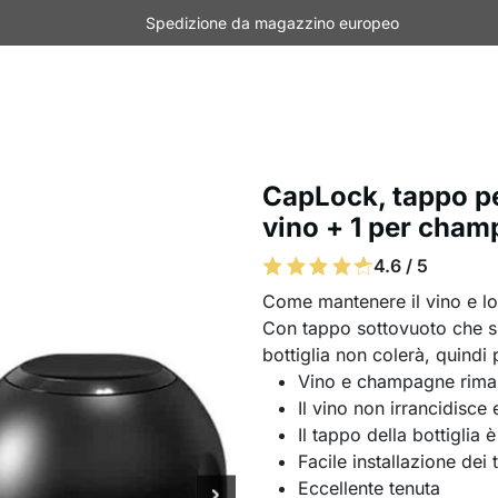
Spedizione da magazzino europeo
CapLock, tappo per
vino + 1 per cha
4.6 / 5
Come mantenere il vino e lo
Con tappo sottovuoto che sigi
bottiglia non colerà, quindi 
Vino e champagne rimar
Il vino non irrancidisce
Il tappo della bottiglia è 
Facile installazione dei 
Eccellente tenuta