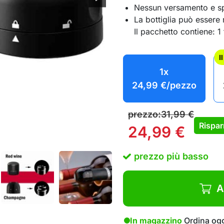
Nessun versamento e s
La bottiglia può essere 
Il pacchetto contiene: 
I
1x
24,99
€
/pezzo
prezzo:
31,99
€
Rispar
24,99
€
prezzo più basso
A
In magazzino
Ordina ogg