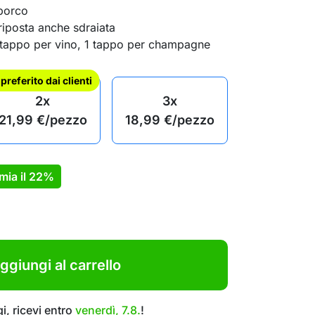
porco
riposta anche sdraiata
1 tappo per vino, 1 tappo per champagne
l preferito dai clienti
2x
3x
21,99
€
/pezzo
18,99
€
/pezzo
mia il
22%
ggiungi al carrello
i, ricevi entro
venerdì, 7.8.
!