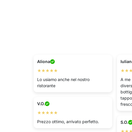
Aliona
Iulia
★★★★★
★★
Lo usiamo anche nel nostro
A me 
ristorante
diver
botti
tappo
V.O.
fresco
★★★★★
Prezzo ottimo, arrivato perfetto.
S.O.
★★