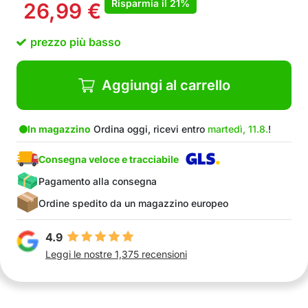
Risparmia il
21%
26,99
€
durata e resistenza alla corrosione
Adattatore universale, compatibile con la
prezzo più basso
maggior parte dei tubi da doccia standard
Nel pacchetto: 1x Maniglia per doccia
BoostShower
Aggiungi al carrello
In magazzino
Ordina oggi, ricevi entro
martedì, 11.8.
!
Consegna veloce e tracciabile
Pagamento alla consegna
Ordine spedito da un magazzino europeo
4.9
Leggi le nostre 1,375 recensioni