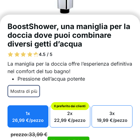
BoostShower, una maniglia per la
doccia dove puoi combinare
diversi getti d’acqua
4.5 / 5
La maniglia per la doccia offre l’esperienza definitiva
nel comfort del tuo bagno!
Pressione dell’acqua potente
3 diversi getti d’acqua
Mostra di più
Puoi combinare i getti d’acqua
Cambia semplicemente i getti premendo un
Il preferito dai clienti
pulsante sul braccio della doccia
1x
2x
3x
Riduzione del consumo di acqua
26,99
€
/pezzo
22,99
€
/pezzo
19,99
€
/pezzo
Maniglia ergonomica, per un uso comodo e
facile
prezzo:
33,99
€
Materiali di alta qualità garantiscono lunga