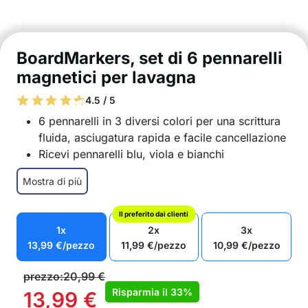
BoardMarkers, set di 6 pennarelli
magnetici per lavagna
4.5 / 5
6 pennarelli in 3 diversi colori per una scrittura
fluida, asciugatura rapida e facile cancellazione
Ricevi pennarelli blu, viola e bianchi
Lunga durata dell’inchiostro
Mostra di più
Facile cancellazione dalla lavagna e riutilizzo
Nel pacchetto: 6x pennarello (bianco, blu, viola)
Il preferito dai clienti
1x
2x
3x
13,99
€
/pezzo
11,99
€
/pezzo
10,99
€
/pezzo
prezzo:
20,99
€
Risparmia il
33%
13,99
€