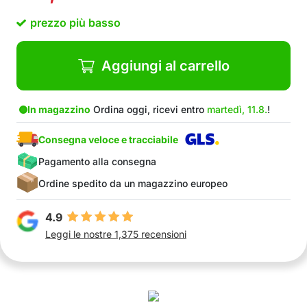
Risparmia tempo e denaro ed evita costose
prezzo più basso
pulizie e autolavaggi
La confezione contiene: 1 spray per auto 3 in 1
+ 1 spray per auto 3 in 1 GRATUITO
Aggiungi al carrello
In magazzino
Ordina oggi, ricevi entro
martedì, 11.8.
!
Consegna veloce e tracciabile
Pagamento alla consegna
Ordine spedito da un magazzino europeo
4.9
Leggi le nostre 1,375 recensioni