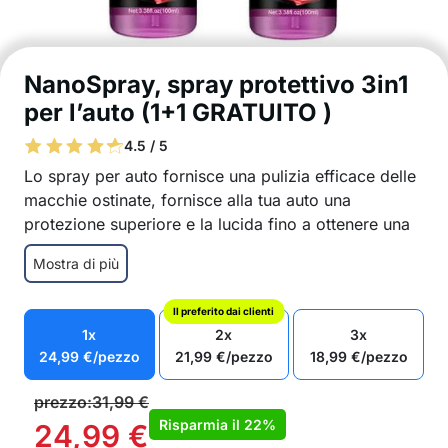
NanoSpray, spray protettivo 3in1
per l’auto (1+1 GRATUITO )
4.5 / 5
Lo spray per auto fornisce una pulizia efficace delle
macchie ostinate, fornisce alla tua auto una
protezione superiore e la lucida fino a ottenere una
superfice brillante!
Mostra di più
Pulizia auto senz’acqua – spruzzare e pulire con
un panno
Il preferito dai clienti
Rimuove perfettamente sporco ostinato,
1x
2x
3x
mosche, fango, grasso e polvere
24,99
€
/pezzo
21,99
€
/pezzo
18,99
€
/pezzo
Lo spray per auto forma uno strato protettivo
Lucidatura per auto: fornisce e ripristina
prezzo:
31,99
€
un’elevata brillantezza
Risparmia il
22%
24,99
€
Aiuta a coprire e riparare graffi e abrasioni