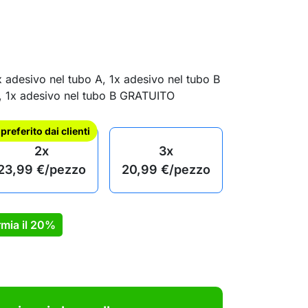
x adesivo nel tubo A, 1x adesivo nel tubo B
A, 1x adesivo nel tubo B GRATUITO
l preferito dai clienti
2x
3x
23,99
€
/pezzo
20,99
€
/pezzo
mia il
20%