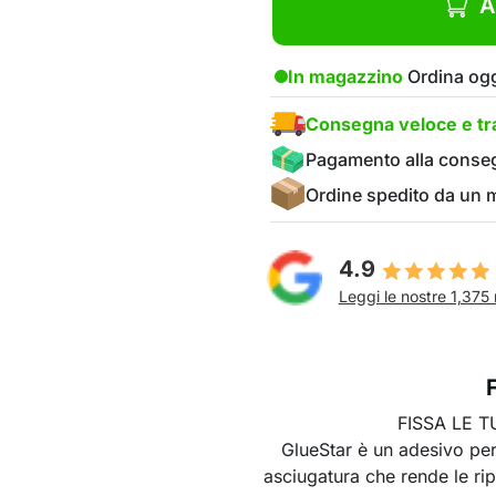
A
In magazzino
Ordina ogg
Consegna veloce e tra
Pagamento alla conse
Ordine spedito da un
4.9
Leggi le nostre 1,375 
FISSA LE 
GlueStar è un adesivo pe
asciugatura che rende le ripa