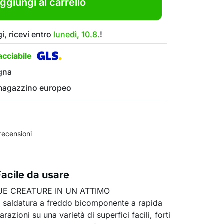
ggiungi al carrello
i, ricevi entro
lunedì, 10.8.
!
cciabile
gna
 magazzino europeo
recensioni
Facile da usare
TUE CREATURE IN UN ATTIMO
r saldatura a freddo bicomponente a rapida
razioni su una varietà di superfici facili, forti