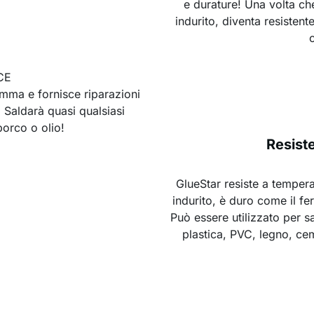
e durature! Una volta ch
indurito, diventa resistente
c
CE
iamma e fornisce riparazioni
i. Saldarà quasi qualsiasi
porco o olio!
Resist
GlueStar resiste a tempe
indurito, è duro come il fe
Può essere utilizzato per s
plastica, PVC, legno, cem