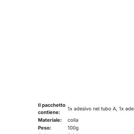
Il pacchetto
1x adesivo nel tubo A, 1x ad
contiene:
Materiale:
colla
Peso:
100g