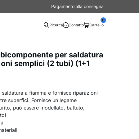
Pagamento alla consegna
0
Ricerca
Contatto
Carrello
 bicomponente per saldatura
oni semplici (2 tubi) (1+1
la saldatura a fiamma e fornisce riparazioni
altre superfici. Fornisce un legame
urito, può essere modellato, battuto,
to!
ra
materiali