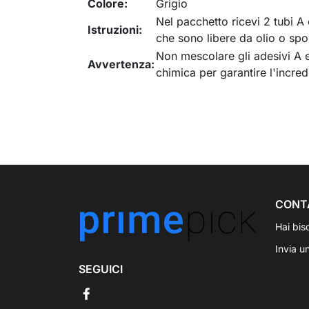
Colore:
Grigio
Nel pacchetto ricevi 2 tubi A 
Istruzioni:
che sono libere da olio o spo
Non mescolare gli adesivi A e
Avvertenza:
chimica per garantire l'incred
CONT
Hai bis
Invia u
SEGUICI