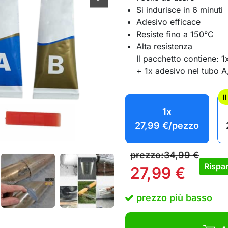
Si indurisce in 6 minuti
Adesivo efficace
Resiste fino a 150°C
Alta resistenza
Il pacchetto contiene: 1
+ 1x adesivo nel tubo 
I
1x
27,99
€
/pezzo
prezzo:
34,99
€
Rispar
27,99
€
prezzo più basso