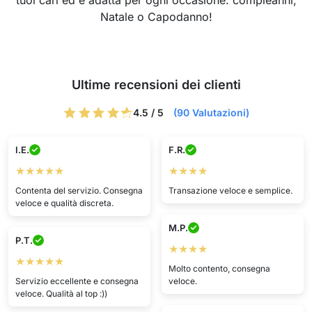
tuoi cari ed è adatta per ogni occasione: compleanni,
Natale o Capodanno!
Ultime recensioni dei clienti
4.5 / 5
(90 Valutazioni)
I.E.
F.R.
★★★★★
★★★★
Contenta del servizio. Consegna
Transazione veloce e semplice.
veloce e qualità discreta.
M.P.
P.T.
★★★★
★★★★★
Molto contento, consegna
Servizio eccellente e consegna
veloce.
veloce. Qualità al top :))