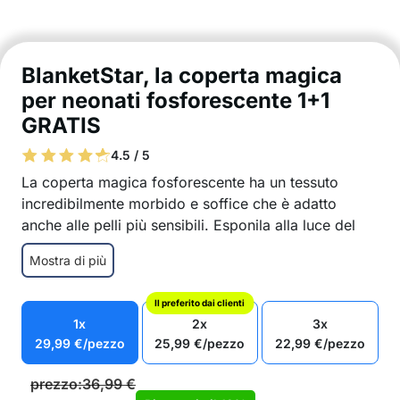
BlanketStar, la coperta magica
per neonati fosforescente 1+1
GRATIS
4.5 / 5
La coperta magica fosforescente ha un tessuto
incredibilmente morbido e soffice che è adatto
anche alle pelli più sensibili. Esponila alla luce del
giorno e brillerà al buio, creando
Mostra di più
una meravigliosa atmosfera nella stanza del tuo
bambino.
Il preferito dai clienti
La coperta brilla al buio.
1x
2x
3x
Tessuto molto morbido e confortevole, adatto a
29,99
€
/pezzo
25,99
€
/pezzo
22,99
€
/pezzo
tutte le stagioni.
Tessuto di qualità e amico della pelle.
prezzo:
36,99
€
Adatta per ragazzi e ragazze.