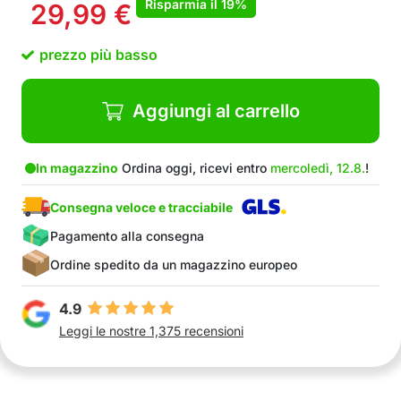
Risparmia il
19%
29,99
€
Ideale per l’uso sul divano, letto, in auto.
Un ottimo regalo per ogni occasione
prezzo più basso
Coperta per neonati 150×100 cm
Il pacchetto contiene: 1x BlanketStar 150x100
cm + 1x BlanketStar GRATIS
Aggiungi al carrello
In magazzino
Ordina oggi, ricevi entro
mercoledì, 12.8.
!
Consegna veloce e tracciabile
Pagamento alla consegna
Ordine spedito da un magazzino europeo
4.9
Leggi le nostre 1,375 recensioni