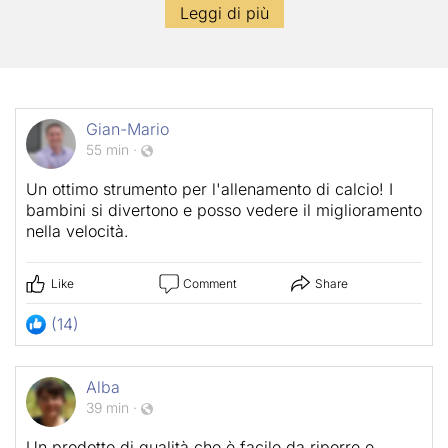
Leggi di più
Gian-Mario
55 min
·
Un ottimo strumento per l'allenamento di calcio! I
bambini si divertono e posso vedere il miglioramento
nella velocità.
Like
Comment
Share
(14)
Alba
39 min
·
Un prodotto di qualità che è facile da riporre e