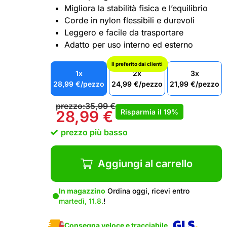
Migliora la stabilità fisica e l’equilibrio
Corde in nylon flessibili e durevoli
Leggero e facile da trasportare
Adatto per uso interno ed esterno
Il preferito dai clienti
1x
2x
3x
28,99
€
/pezzo
24,99
€
/pezzo
21,99
€
/pezzo
prezzo:
35,99
€
Risparmia il
19%
28,99
€
prezzo più basso
Aggiungi al carrello
In magazzino
Ordina oggi, ricevi entro
martedì, 11.8.
!
Consegna veloce e tracciabile