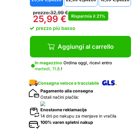
prezzo:
32,99
€
Risparmia il
21%
25,99
€
prezzo più basso
Aggiungi al carrello
In magazzino
Ordina oggi, ricevi entro
martedì, 11.8.
!
Consegna veloce e tracciabile
Pagamento alla consegna
Ostali načini plačila:
Enostavne reklamacije
14 dni po nakupu za menjave in vračila
100% varen spletni nakup