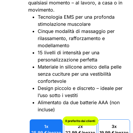
qualsiasi momento – al lavoro, a casa o in
movimento.
Tecnologia EMS per una profonda
stimolazione muscolare
Cinque modalità di massaggio per
rilassamento, rafforzamento e
modellamento
15 livelli di intensità per una
personalizzazione perfetta
Materiale in silicone amico della pelle
senza cuciture per una vestibilità
confortevole
Design piccolo e discreto – ideale per
l’uso sotto i vestiti
Alimentato da due batterie AAA (non
incluse)
Il preferito dai clienti
1x
2x
3x
25,99
€
/pezzo
22,99
€
/pezzo
19,99
€
/pezzo