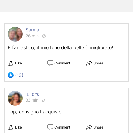
Samia
26 min
·
È fantastico, il mio tono della pelle è migliorato!
Like
Comment
Share
(13)
Iuliana
33 min
·
Top, consiglio l'acquisto.
Like
Comment
Share