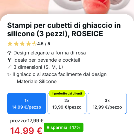
Stampi per cubetti di ghiaccio in
silicone (3 pezzi), ROSEICE
4.5 / 5
🌹 Design elegante a forma di rosa
🍹 Ideale per bevande e cocktail
📏 3 dimensioni (S, M, L)
✨ Il ghiaccio si stacca facilmente dal design
Materiale Silicone
Il preferito dai clienti
1x
2x
3x
14,99
€
/pezzo
13,99
€
/pezzo
12,99
€
/pezzo
prezzo:
17,99
€
Risparmia il
17%
14,99
€