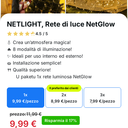
NETLIGHT, Rete di luce NetGlow
4.5 / 5
💧 Crea un’atmosfera magica!
🔥 8 modalità di illuminazione!
✨ Ideali per uso interno ed esterno!
🧽 Installazione semplice!
🍴 Qualità superiore!
U paketu 1x rete luminosa NetGlow
Il preferito dai clienti
1x
2x
3x
9,99
€
/pezzo
8,99
€
/pezzo
7,99
€
/pezzo
prezzo:
11,99
€
Risparmia il
17%
9,99
€