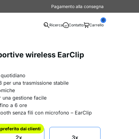
Pagamento alla consegna
0
Ricerca
Contatto
Carrello
ortive wireless EarClip
o quotidiano
3 per una trasmissione stabile
nomiche
 una gestione facile
ino a 6 ore
tooth senza fili con microfono – EarClip
l preferito dai clienti
2x
3x