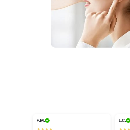
F.M.
L.C.
★★★★
★★