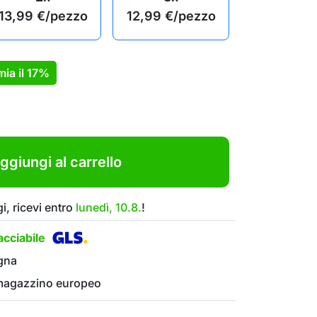
13,99
€
/pezzo
12,99
€
/pezzo
mia il
17%
ggiungi al carrello
i, ricevi entro
lunedì, 10.8.
!
cciabile
gna
 magazzino europeo