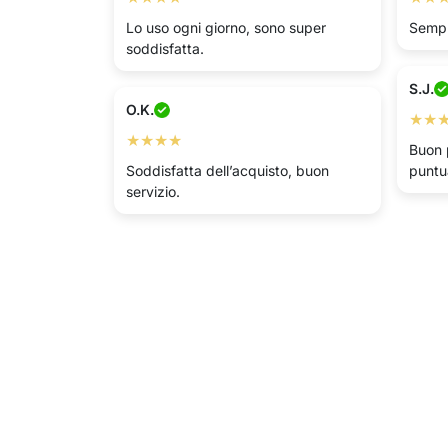
Lo uso ogni giorno, sono super
Sempl
soddisfatta.
S.J.
O.K.
★★
★★★★
Buon 
Soddisfatta dell’acquisto, buon
puntua
servizio.