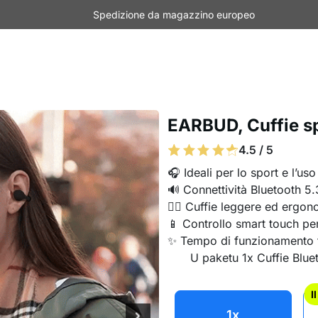
Spedizione da magazzino europeo
EARBUD, Cuffie sp
4.5 / 5
🎧 Ideali per lo sport e l’us
🔊 Connettività Bluetooth 5.
🏃‍♂️ Cuffie leggere ed ergo
📱 Controllo smart touch per
✨ Tempo di funzionamento f
U paketu 1x Cuffie Blue
I
1x