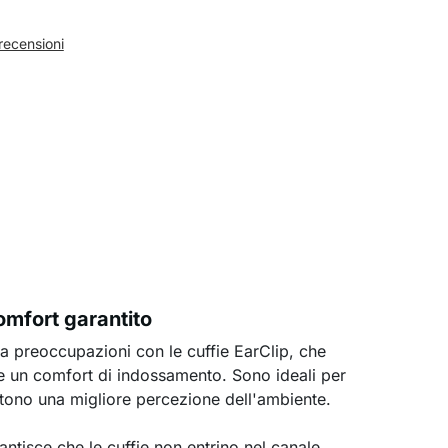
recensioni
mfort garantito
a preoccupazioni con le cuffie EarClip, che
 e un comfort di indossamento. Sono ideali per
ntono una migliore percezione dell'ambiente.
ntisce che le cuffie non entrino nel canale