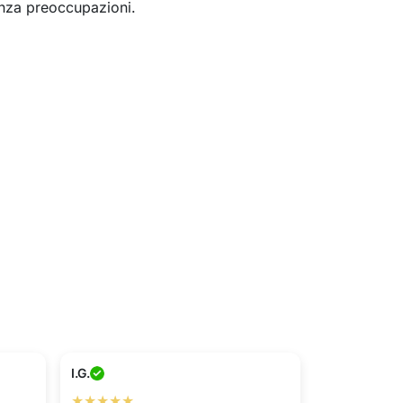
nza preoccupazioni.
I.G.
★★★★★