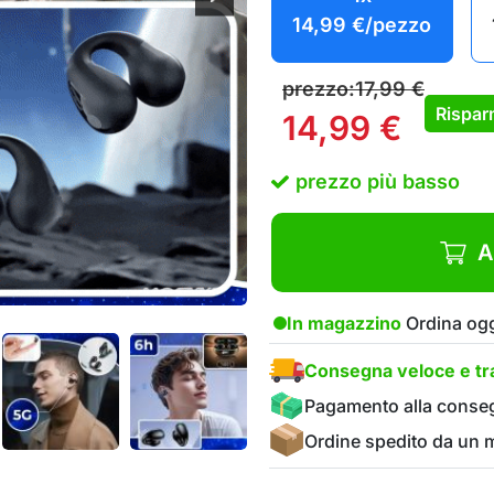
14,99
€
/pezzo
prezzo:
17,99
€
Rispar
14,99
€
prezzo più basso
A
In magazzino
Ordina ogg
Consegna veloce e tra
Pagamento alla conse
Ordine spedito da un