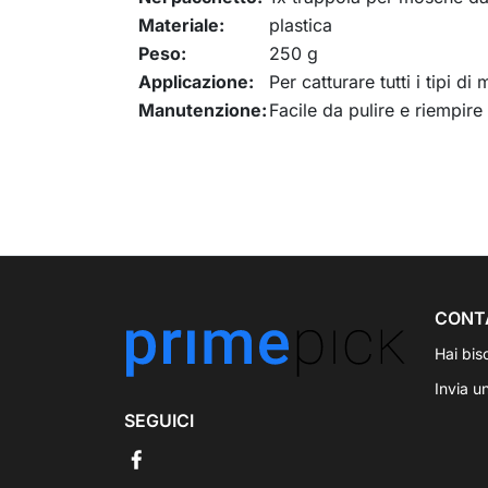
Materiale:
plastica
Peso:
250 g
Applicazione:
Per catturare tutti i tipi d
Manutenzione:
Facile da pulire e riempire
CONT
Hai bis
Invia u
SEGUICI