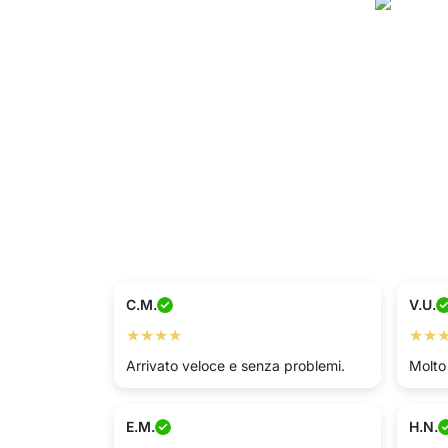
C.M.
V.U.
★★★★
★★
Arrivato veloce e senza problemi.
Molto
E.M.
H.N.