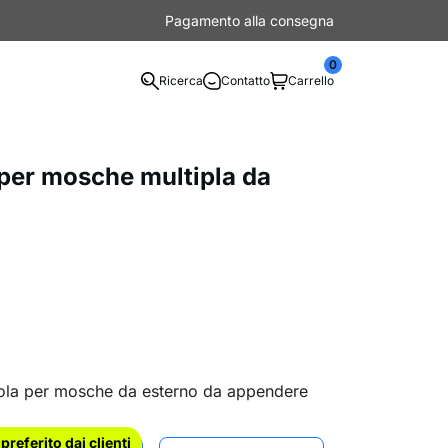
Pagamento alla consegna
0
Ricerca
Contatto
Carrello
per mosche multipla da
pola per mosche da esterno da appendere
l preferito dai clienti