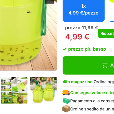
1x
4,99
€
/pezzo
prezzo:
11,99
€
Rispar
4,99
€
prezzo più basso
A
In magazzino
Ordina ogg
Consegna veloce e tra
Pagamento alla conse
Ordine spedito da un