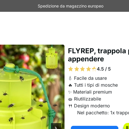
Spedizione da magazzino europeo
FLYREP, trappola 
appendere
4.5 / 5
💧 Facile da usare
🔥 Tutti i tipi di mosche
✨ Materiali premium
🧽 Riutilizzabile
🍴 Design moderno
Nel pacchetto: 1x trap
I