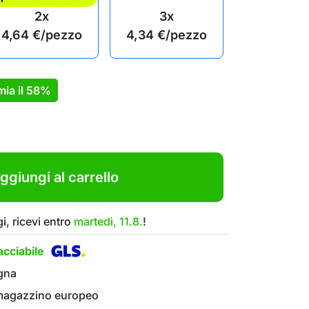
2x
3x
4,64
€
/pezzo
4,34
€
/pezzo
mia il
58%
ggiungi al carrello
i, ricevi entro
martedì, 11.8.
!
cciabile
gna
 magazzino europeo