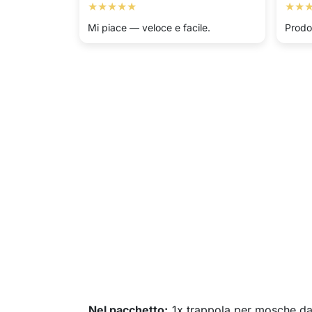
★★★★★
★★
Mi piace — veloce e facile.
Prodo
Nel pacchetto:
1x trappola per mosche d