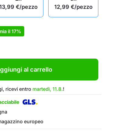
13,99
€
/pezzo
12,99
€
/pezzo
mia il
17%
ggiungi al carrello
i, ricevi entro
martedì, 11.8.
!
cciabile
gna
 magazzino europeo