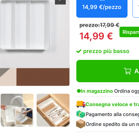
14,99
€
/pezzo
prezzo:
17,99
€
Rispar
14,99
€
prezzo più basso
A
In magazzino
Ordina ogg
Consegna veloce e tra
Pagamento alla conse
Ordine spedito da un