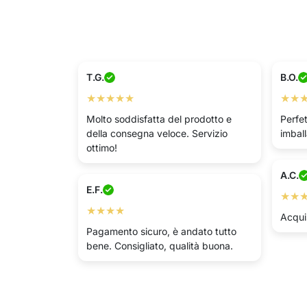
T.G.
B.O.
★★★★★
★★
Molto soddisfatta del prodotto e
Perfet
della consegna veloce. Servizio
imball
ottimo!
A.C.
E.F.
★★
★★★★
Acqui
Pagamento sicuro, è andato tutto
bene. Consigliato, qualità buona.