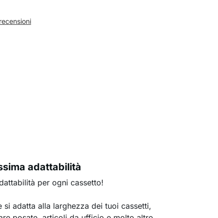
recensioni
sima adattabilità
attabilità per ogni cassetto!
si adatta alla larghezza dei tuoi cassetti,
e posate, articoli da ufficio e molto altro.