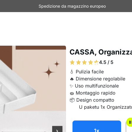
Spedizione da magazzino europeo
CASSA, Organizzat
4.5 / 5
💧 Pulizia facile
🔥 Dimensione regolabile
✨ Uso multifunzionale
🧽 Montaggio rapido
📦 Design compatto
U paketu 1x Organizzato
I
1x