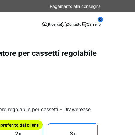
Pagamento alla consegna
0
Ricerca
Contatto
Carrello
ore per cassetti regolabile
re regolabile per cassetti – Drawerease
l preferito dai clienti
2x
3x