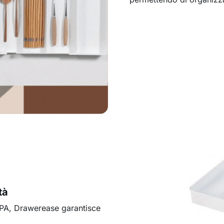
tà
 BPA, Drawerease garantisce
.