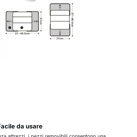
Facile da usare
nza attrezzi, i pezzi removibili consentono una