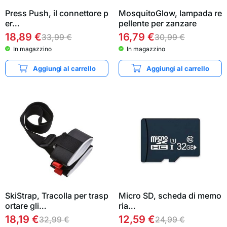
Press Push, il connettore p
MosquitoGlow, lampada re
er…
pellente per zanzare
18,89
€
16,79
€
33,99
€
30,99
€
In magazzino
In magazzino
Aggiungi al carrello
Aggiungi al carrello
SkiStrap, Tracolla per trasp
Micro SD, scheda di memo
ortare gli…
ria…
18,19
€
12,59
€
32,99
€
24,99
€