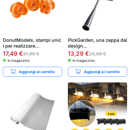
DonutModels, stampi unic
PickGarden, una zappa dal
i per realizzare…
design…
17,49
€
13,29
€
31,99
€
25,99
€
In magazzino
In magazzino
Aggiungi al carrello
Aggiungi al carrello