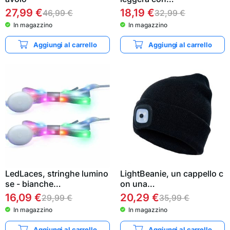
27,99
€
18,19
€
46,99
€
32,99
€
In magazzino
In magazzino
Aggiungi al carrello
Aggiungi al carrello
LedLaces, stringhe lumino
LightBeanie, un cappello c
se - bianche…
on una…
16,09
€
20,29
€
29,99
€
35,99
€
In magazzino
In magazzino
Aggiungi al carrello
Aggiungi al carrello