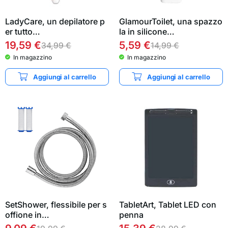
LadyCare, un depilatore p
GlamourToilet, una spazzo
er tutto…
la in silicone…
19,59
€
5,59
€
34,99
€
14,99
€
In magazzino
In magazzino
Aggiungi al carrello
Aggiungi al carrello
SetShower, flessibile per s
TabletArt, Tablet LED con
offione in…
penna