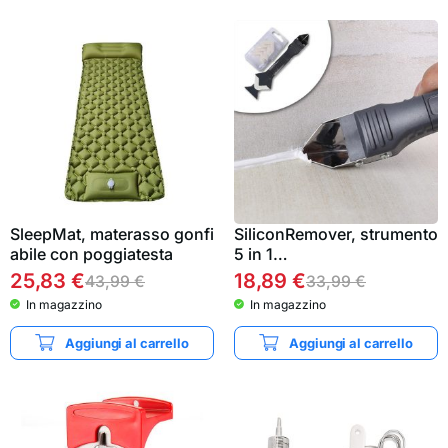
SleepMat, materasso gonfi
SiliconRemover, strumento
abile con poggiatesta
5 in 1…
25,83
€
18,89
€
43,99
€
33,99
€
In magazzino
In magazzino
Aggiungi al carrello
Aggiungi al carrello