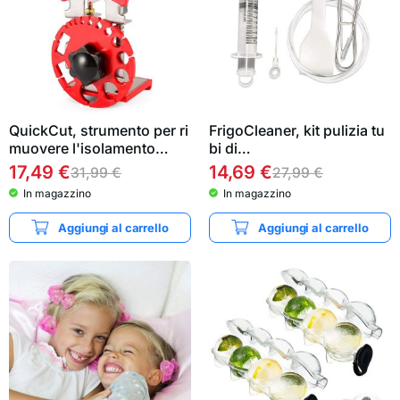
QuickCut, strumento per ri
FrigoCleaner, kit pulizia tu
muovere l'isolamento…
bi di…
17,49
€
14,69
€
31,99
€
27,99
€
In magazzino
In magazzino
Aggiungi al carrello
Aggiungi al carrello