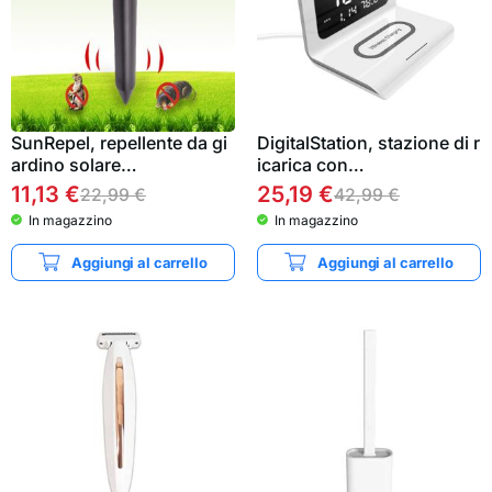
SunRepel, repellente da gi
DigitalStation, stazione di r
ardino solare…
icarica con…
11,13
€
25,19
€
22,99
€
42,99
€
In magazzino
In magazzino
Aggiungi al carrello
Aggiungi al carrello