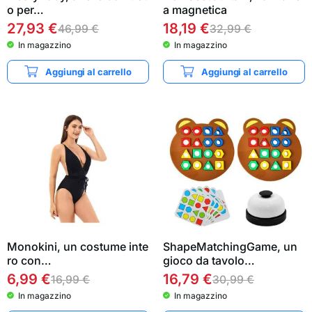
o per…
a magnetica
27,93
€
18,19
€
46,99
€
32,99
€
In magazzino
In magazzino
Aggiungi al carrello
Aggiungi al carrello
Monokini, un costume inte
ShapeMatchingGame, un
ro con…
gioco da tavolo…
6,99
€
16,79
€
16,99
€
30,99
€
In magazzino
In magazzino