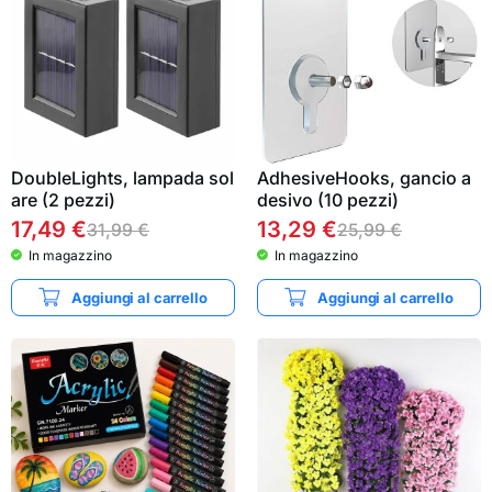
DoubleLights, lampada sol
AdhesiveHooks, gancio a
are (2 pezzi)
desivo (10 pezzi)
17,49
€
13,29
€
31,99
€
25,99
€
In magazzino
In magazzino
Aggiungi al carrello
Aggiungi al carrello