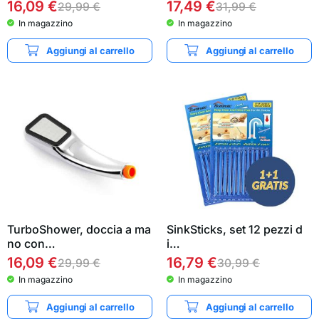
16,09
€
17,49
€
29,99
€
31,99
€
In magazzino
In magazzino
Aggiungi al carrello
Aggiungi al carrello
TurboShower, doccia a ma
SinkSticks, set 12 pezzi d
no con…
i…
16,09
€
16,79
€
29,99
€
30,99
€
In magazzino
In magazzino
Aggiungi al carrello
Aggiungi al carrello