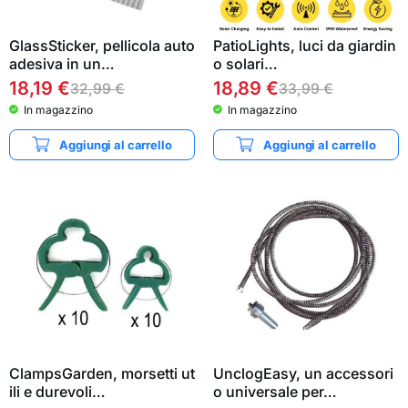
GlassSticker, pellicola auto
PatioLights, luci da giardin
adesiva in un…
o solari…
18,19
€
18,89
€
32,99
€
33,99
€
In magazzino
In magazzino
Aggiungi al carrello
Aggiungi al carrello
ClampsGarden, morsetti ut
UnclogEasy, un accessori
ili e durevoli…
o universale per…