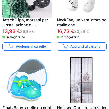
AttachClips, morsetti per
NeckFan, un ventilatore po
l'installazione di…
rtatile che…
13,93
€
16,73
€
26,99
€
30,99
€
In magazzino
In magazzino
Aggiungi al carrello
Aggiungi al carrello
FloatyBaby, anello da nuot
NoInsectCurtain, zanzarier