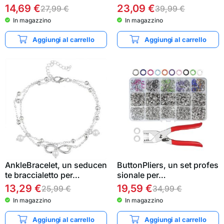
14,69
€
23,09
€
27,99
€
39,99
€
In magazzino
In magazzino
Aggiungi al carrello
Aggiungi al carrello
AnkleBracelet, un seducen
ButtonPliers, un set profes
te braccialetto per…
sionale per…
13,29
€
19,59
€
25,99
€
34,99
€
In magazzino
In magazzino
Aggiungi al carrello
Aggiungi al carrello