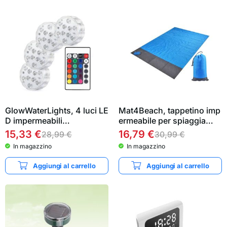
GlowWaterLights, 4 luci LE
Mat4Beach, tappetino imp
D impermeabili…
ermeabile per spiaggia…
15,33
€
16,79
€
28,99
€
30,99
€
In magazzino
In magazzino
Aggiungi al carrello
Aggiungi al carrello