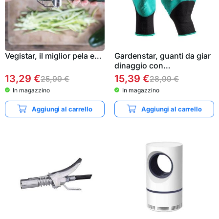
Vegistar, il miglior pela e…
Gardenstar, guanti da giar
dinaggio con…
13,29
€
15,39
€
25,99
€
28,99
€
In magazzino
In magazzino
Aggiungi al carrello
Aggiungi al carrello