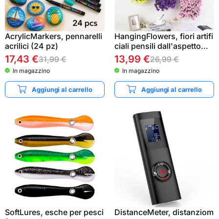
AcrylicMarkers, pennarelli
HangingFlowers, fiori artifi
acrilici (24 pz)
ciali pensili dall'aspetto…
17,43
€
13,99
€
31,99
€
26,99
€
In magazzino
In magazzino
Aggiungi al carrello
Aggiungi al carrello
SoftLures, esche per pesci
DistanceMeter, distanziom