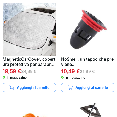
MagneticCarCover, copert
NoSmell, un tappo che pre
ura protettiva per parabrez
viene…
za…
19,59
€
10,49
€
34,99
€
21,99
€
In magazzino
In magazzino
Aggiungi al carrello
Aggiungi al carrello