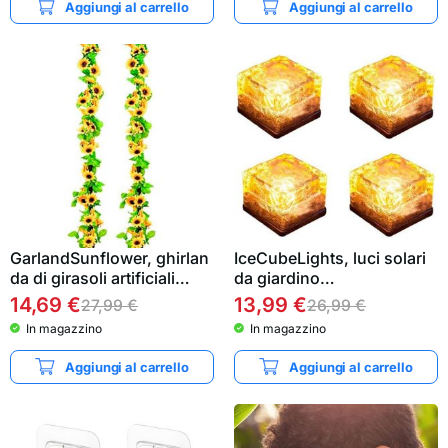
Aggiungi al carrello
Aggiungi al carrello
GarlandSunflower, ghirlan
IceCubeLights, luci solari
da di girasoli artificiali…
da giardino…
14,69
€
13,99
€
27,99
€
26,99
€
In magazzino
In magazzino
Aggiungi al carrello
Aggiungi al carrello