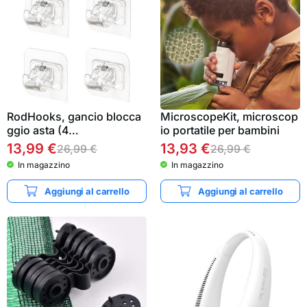
RodHooks, gancio blocca
MicroscopeKit, microscop
ggio asta (4…
io portatile per bambini
13,99
€
13,93
€
26,99
€
26,99
€
In magazzino
In magazzino
Aggiungi al carrello
Aggiungi al carrello