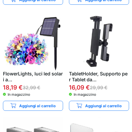
FlowerLights, luci led solar
TabletHolder, Supporto pe
i a…
r Tablet da…
18,19
€
16,09
€
32,99
€
29,99
€
In magazzino
In magazzino
Aggiungi al carrello
Aggiungi al carrello