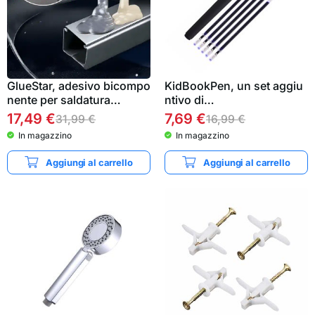
GlueStar, adesivo bicompo
KidBookPen, un set aggiu
nente per saldatura…
ntivo di…
17,49
€
7,69
€
31,99
€
16,99
€
In magazzino
In magazzino
Aggiungi al carrello
Aggiungi al carrello