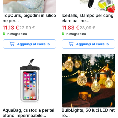
TopCurls, bigodini in silico
IceBalls, stampo per cong
ne per…
elare palline…
11,13
€
11,83
€
22,99
€
23,99
€
In magazzino
In magazzino
Aggiungi al carrello
Aggiungi al carrello
AquaBag, custodia per tel
BulbLights, 50 luci LED ret
efono impermeabile…
rò…