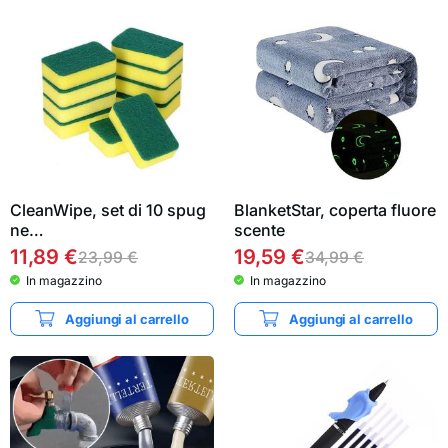
CleanWipe, set di 10 spug
BlanketStar, coperta fluore
ne…
scente
11,89
€
19,59
€
23,99
€
34,99
€
In magazzino
In magazzino
Aggiungi al carrello
Aggiungi al carrello