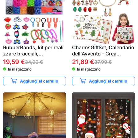
RubberBands, kit per reali
CharmsGiftSet, Calendario
zzare bracciali,…
dell'Avvento - Crea…
19,59
€
21,69
€
34,99
€
37,99
€
In magazzino
In magazzino
Aggiungi al carrello
Aggiungi al carrello