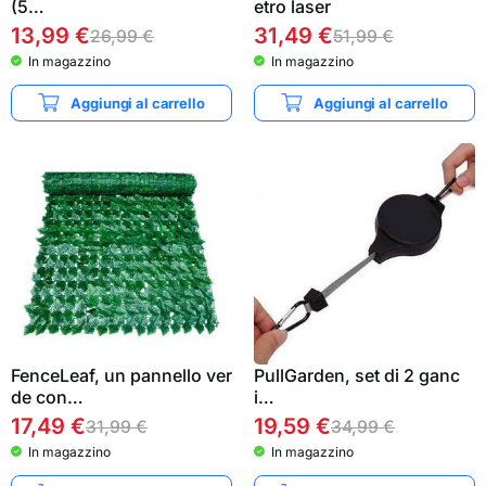
(5…
etro laser
13,99
€
31,49
€
26,99
€
51,99
€
In magazzino
In magazzino
Aggiungi al carrello
Aggiungi al carrello
FenceLeaf, un pannello ver
PullGarden, set di 2 ganc
de con…
i…
17,49
€
19,59
€
31,99
€
34,99
€
In magazzino
In magazzino