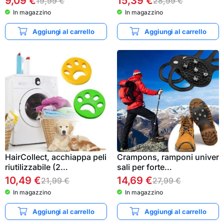
9,09
€
15,39
€
19,99
€
28,99
€
In magazzino
In magazzino
Aggiungi al carrello
Aggiungi al carrello
HairCollect, acchiappa peli
Crampons, ramponi univer
riutilizzabile (2…
sali per forte…
10,49
€
14,69
€
21,99
€
27,99
€
In magazzino
In magazzino
Aggiungi al carrello
Aggiungi al carrello