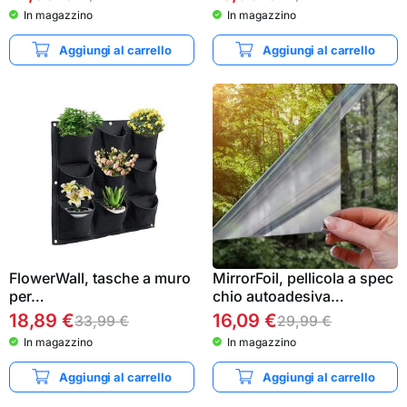
In magazzino
In magazzino
Aggiungi al carrello
Aggiungi al carrello
FlowerWall, tasche a muro
MirrorFoil, pellicola a spec
per…
chio autoadesiva…
18,89
€
16,09
€
33,99
€
29,99
€
In magazzino
In magazzino
Aggiungi al carrello
Aggiungi al carrello