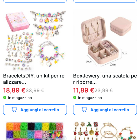
BraceletsDIY, un kit per re
BoxJewery, una scatola pe
alizzare…
r riporre…
18,89
€
11,89
€
33,99
€
23,99
€
In magazzino
In magazzino
Aggiungi al carrello
Aggiungi al carrello