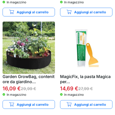
In magazzino
In magazzino
Aggiungi al carrello
Aggiungi al carrello
Garden GrowBag, contenit
MagicFix, la pasta Magica
ore da giardino…
per…
16,09
€
14,69
€
29,99
€
27,99
€
In magazzino
In magazzino
Aggiungi al carrello
Aggiungi al carrello