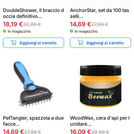
DoubleShower, il braccio d
AnchorStar, set da 100 tas
occia definitivo…
selli…
18,19
€
14,69
€
32,99
€
27,99
€
In magazzino
In magazzino
Aggiungi al carrello
Aggiungi al carrello
PetTangler, spazzola a due
WoodWax, cera d'api per l
facce…
ucidare…
14,69
€
16,09
€
27,99
€
29,99
€