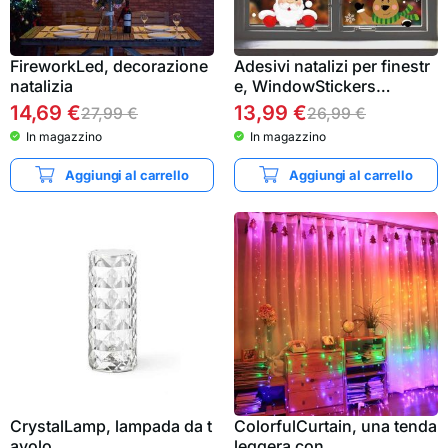
FireworkLed, decorazione
Adesivi natalizi per finestr
natalizia
e, WindowStickers…
14,69
€
13,99
€
27,99
€
26,99
€
In magazzino
In magazzino
Aggiungi al carrello
Aggiungi al carrello
CrystalLamp, lampada da t
ColorfulCurtain, una tenda
avolo
leggera con…